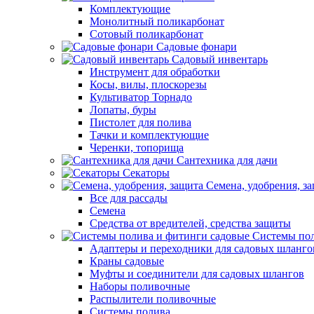
Комплектующие
Монолитный поликарбонат
Сотовый поликарбонат
Садовые фонари
Садовый инвентарь
Инструмент для обработки
Косы, вилы, плоскорезы
Культиватор Торнадо
Лопаты, буры
Пистолет для полива
Тачки и комплектующие
Черенки, топорища
Сантехника для дачи
Секаторы
Семена, удобрения, з
Все для рассады
Семена
Средства от вредителей, средства защиты
Системы пол
Адаптеры и переходники для садовых шланго
Краны садовые
Муфты и соединители для садовых шлангов
Наборы поливочные
Распылители поливочные
Системы полива