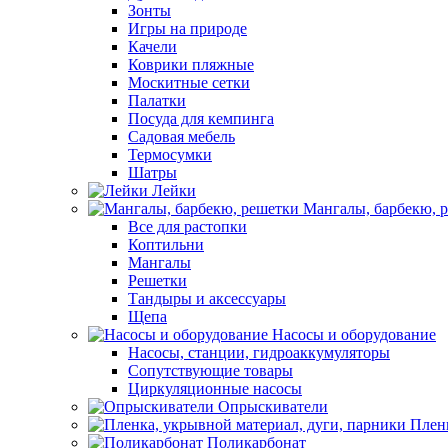
Зонты
Игры на природе
Качели
Коврики пляжные
Москитные сетки
Палатки
Посуда для кемпинга
Садовая мебель
Термосумки
Шатры
Лейки
Мангалы, барбекю, 
Все для растопки
Коптильни
Мангалы
Решетки
Тандыры и аксессуары
Щепа
Насосы и оборудование
Насосы, станции, гидроаккумуляторы
Сопутствующие товары
Циркуляционные насосы
Опрыскиватели
Пленк
Поликарбонат