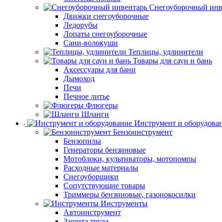
Снегоуборочный инв
Движки снегоуборочные
Ледорубы
Лопаты снегоуборочные
Сани-волокуши
Теплицы, удлинители
Товары для саун и бань
Аксессуары для бани
Дымоход
Печи
Печное литье
Флюгеры
Шланги
Инструмент и оборудова
Бензоинструмент
Бензопилы
Генераторы бензиновые
Мотоблоки, культиваторы, мотопомпы
Расходные материалы
Снегоуборщики
Сопутствующие товары
Триммеры бензиновые, газонокосилки
Инструменты
Автоинструмент
Защита труда