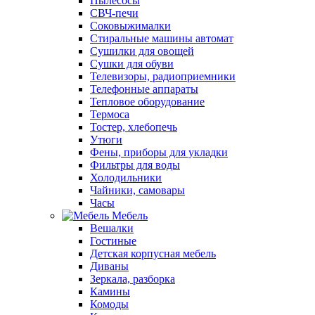
Пылесосы
СВЧ-печи
Соковыжималки
Стиральные машины автомат
Сушилки для овощей
Сушки для обуви
Телевизоры, радиоприемники
Телефонные аппараты
Тепловое оборудование
Термоса
Тостер, хлебопечь
Утюги
Фены, приборы для укладки
Фильтры для воды
Холодильники
Чайники, самовары
Часы
Мебель
Вешалки
Гостиные
Детская корпусная мебель
Диваны
Зеркала, разборка
Камины
Комоды