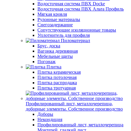
Водосточная система ПВХ Docke
Водосточная система ПВХ Альта Профиль
Мягкая кровля
Рулонные материалы
Снегозадержание
Сопутствуюшие изоляционные товары
Уплотнитель для профиля
Пиломатериал
Брус, доска
Вагонка деревянная
Мебельные щиты
Погонаж
Плитка
Плитка керамическая
Плитка потолочная
Плитка распродажа
Плитка тротуарная
Профилированный лист, металлочерепица,
доборные элементы. Собственное производство
Доборы
Некондиция
Профилированный лист, металлочерепица
Монтерей, гладкий лист