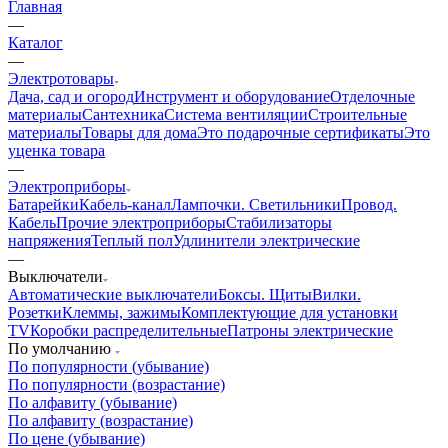
Главная
—
Каталог
—
Электротовары
Дача, сад и огород
Инструмент и оборудование
Отделочные
материалы
Сантехника
Система вентиляции
Строительные
материалы
Товары для дома
Это подарочные сертификаты
Это
уценка товара
—
Электроприборы
Батарейки
Кабель-канал
Лампочки. Светильники
Провод.
Кабель
Прочие электроприборы
Стабилизаторы
напряжения
Теплый пол
Удлинители электрические
—
Выключатели
Автоматические выключатели
Боксы. Щиты
Вилки.
Розетки
Клеммы, зажимы
Комплектующие для установки
TV
Коробки распределительные
Патроны электрические
По умолчанию
По популярности (убывание)
По популярности (возрастание)
По алфавиту (убывание)
По алфавиту (возрастание)
По цене (убывание)