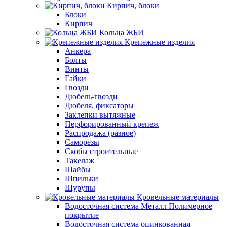
Кирпич, блоки
Блоки
Кирпич
Кольца ЖБИ
Крепежные изделия
Анкера
Болты
Винты
Гайки
Гвозди
Дюбель-гвозди
Дюбеля, фиксаторы
Заклепки вытяжные
Перфорированный крепеж
Распродажа (разное)
Саморезы
Скобы строительные
Такелаж
Шайбы
Шпильки
Шурупы
Кровельные материалы
Водосточная система Металл Полимерное
покрытие
Водосточная система оцинкованная