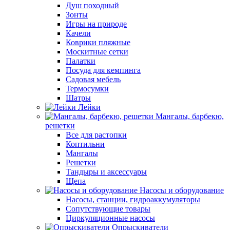
Душ походный
Зонты
Игры на природе
Качели
Коврики пляжные
Москитные сетки
Палатки
Посуда для кемпинга
Садовая мебель
Термосумки
Шатры
Лейки
Мангалы, барбекю,
решетки
Все для растопки
Коптильни
Мангалы
Решетки
Тандыры и аксессуары
Щепа
Насосы и оборудование
Насосы, станции, гидроаккумуляторы
Сопутствующие товары
Циркуляционные насосы
Опрыскиватели