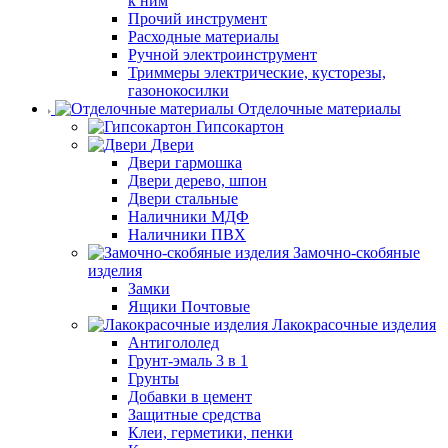
к ним
Прочий инструмент
Расходные материалы
Ручной электроинструмент
Триммеры электрические, кусторезы,
газонокосилки
Отделочные материалы
Гипсокартон
Двери
Двери гармошка
Двери дерево, шпон
Двери стальные
Наличники МДФ
Наличники ПВХ
Замочно-скобяные
изделия
Замки
Ящики Почтовые
Лакокрасочные изделия
Антигололед
Грунт-эмаль 3 в 1
Грунты
Добавки в цемент
Защитные средства
Клеи, герметики, пенки