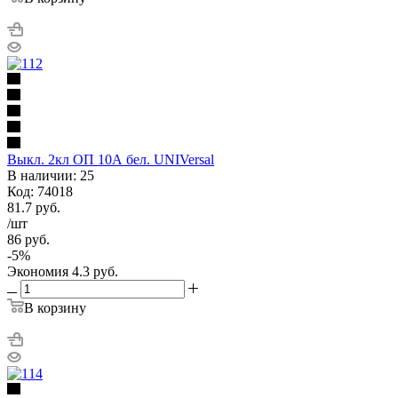
Выкл. 2кл ОП 10А бел. UNIVersal
В наличии: 25
Код: 74018
81.7
руб.
/шт
86
руб.
-
5
%
Экономия
4.3
руб.
В корзину