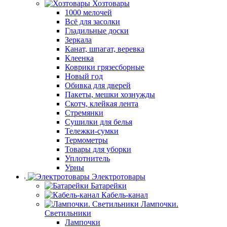
Хозтовары
1000 мелочей
Всё для засолки
Гладильные доски
Зеркала
Канат, шпагат, веревка
Клеенка
Коврики грязесборные
Новый год
Обивка для дверей
Пакеты, мешки хознужды
Скотч, клейкая лента
Стремянки
Сушилки для белья
Тележки-сумки
Термометры
Товары для уборки
Уплотнитель
Урны
Электротовары
Батарейки
Кабель-канал
Лампочки.
Светильники
Лампочки