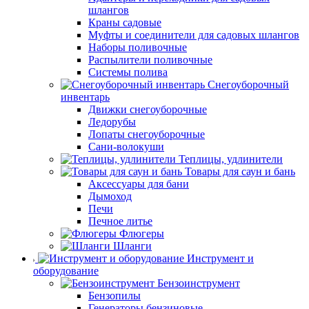
шлангов
Краны садовые
Муфты и соединители для садовых шлангов
Наборы поливочные
Распылители поливочные
Системы полива
Снегоуборочный
инвентарь
Движки снегоуборочные
Ледорубы
Лопаты снегоуборочные
Сани-волокуши
Теплицы, удлинители
Товары для саун и бань
Аксессуары для бани
Дымоход
Печи
Печное литье
Флюгеры
Шланги
Инструмент и
оборудование
Бензоинструмент
Бензопилы
Генераторы бензиновые