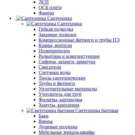
ДСП
ОСБ плита
Фанера
Сантехника
Сантехника
Гибкая подводка
Заказные позиции
Компрессионные фитинги и трубы ПЭ
Краны, вентили
Полипропилен
Радиаторы и комплектующие
Сифоны, шланги, арматура
Смесители
Счетчики воды
Тросы сантехнические
Трубы и фитинги
Уплотнительные материалы
Утеплитель для труб
Фильтры, картриджи
Хомуты, крепления
Сантехника бытовая
Баки
Ванны
Душевые поддоны
Мебельные зеркала-шкафы