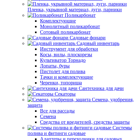
Пленка, укрывной материал, дуги, парники
Поликарбонат
Комплектующие
Монолитный поликарбонат
Сотовый поликарбонат
Садовые фонари
Садовый инвентарь
Инструмент для обработки
Косы, вилы, плоскорезы
Культиватор Торнадо
Лопаты, буры
Пистолет для полива
Тачки и комплектующие
Черенки, топорища
Сантехника для дачи
Секаторы
Семена, удобрения,
защита
Все для рассады
Семена
Средства от вредителей, средства защиты
Системы
полива и фитинги садовые
Адаптеры и переходники для садовых