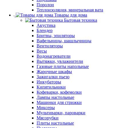
Поролон
Теплоизоляция, минеральная вата
Товары для дома
Бытовая техника
Акустика
Блендер
Бритвы, эпиляторы
Вафельницы, шашлычницы
Вентиляторы
Весы
Водонагреватели
Вытяжки, увлажнители
Газовые плиты напольные
Жарочные шкафы
Зажигалки пьезо
Инкубаторы
Кипятильники
Кофеварки, кофемолки
Лампы настольные
Машинки для стрижки
Миксеры
Мультиварки, пароварки
Мясорубки
Плиты настольные