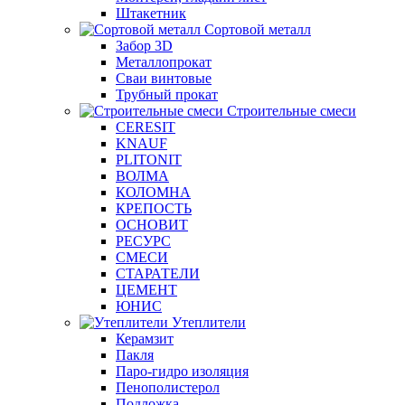
Штакетник
Сортовой металл
Забор 3D
Металлопрокат
Сваи винтовые
Трубный прокат
Строительные смеси
CERESIT
KNAUF
PLITONIT
ВОЛМА
КОЛОМНА
КРЕПОСТЬ
ОСНОВИТ
РЕСУРС
СМЕСИ
СТАРАТЕЛИ
ЦЕМЕНТ
ЮНИС
Утеплители
Керамзит
Пакля
Паро-гидро изоляция
Пенополистерол
Подложка