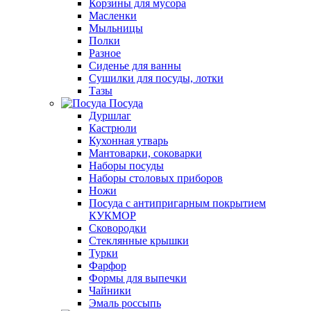
Корзины для мусора
Масленки
Мыльницы
Полки
Разное
Сиденье для ванны
Сушилки для посуды, лотки
Тазы
Посуда
Дуршлаг
Кастрюли
Кухонная утварь
Мантоварки, соковарки
Наборы посуды
Наборы столовых приборов
Ножи
Посуда с антипригарным покрытием
КУКМОР
Сковородки
Стеклянные крышки
Турки
Фарфор
Формы для выпечки
Чайники
Эмаль россыпь