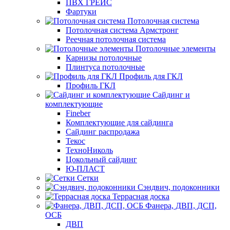
ПВХ ГРЕЙС
Фартуки
Потолочная система
Потолочная система Армстронг
Реечная потолочная система
Потолочные элементы
Карнизы потолочные
Плинтуса потолочные
Профиль для ГКЛ
Профиль ГКЛ
Сайдинг и
комплектующие
Fineber
Комплектующие для сайдинга
Сайдинг распродажа
Текос
ТехноНиколь
Цокольный сайдинг
Ю-ПЛАСТ
Сетки
Сэндвич, подоконники
Террасная доска
Фанера, ДВП, ДСП,
ОСБ
ДВП