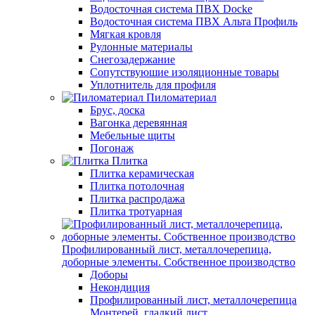
Водосточная система ПВХ Docke
Водосточная система ПВХ Альта Профиль
Мягкая кровля
Рулонные материалы
Снегозадержание
Сопутствуюшие изоляционные товары
Уплотнитель для профиля
Пиломатериал
Брус, доска
Вагонка деревянная
Мебельные щиты
Погонаж
Плитка
Плитка керамическая
Плитка потолочная
Плитка распродажа
Плитка тротуарная
Профилированный лист, металлочерепица,
доборные элементы. Собственное производство
Доборы
Некондиция
Профилированный лист, металлочерепица
Монтерей, гладкий лист