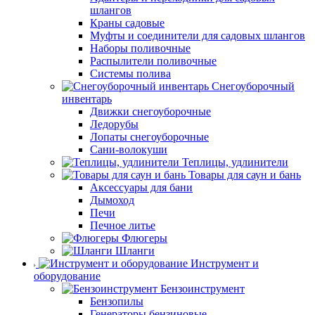
шлангов
Краны садовые
Муфты и соединители для садовых шлангов
Наборы поливочные
Распылители поливочные
Системы полива
Снегоуборочный
инвентарь
Движки снегоуборочные
Ледорубы
Лопаты снегоуборочные
Сани-волокуши
Теплицы, удлинители
Товары для саун и бань
Аксессуары для бани
Дымоход
Печи
Печное литье
Флюгеры
Шланги
Инструмент и
оборудование
Бензоинструмент
Бензопилы
Генераторы бензиновые