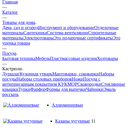
Главная
—
Каталог
—
Товары для дома
Дача, сад и огород
Инструмент и оборудование
Отделочные
материалы
Сантехника
Система вентиляции
Строительные
материалы
Электротовары
Это подарочные сертификаты
Это
уценка товара
—
Посуда
Бытовая техника
Мебель
Пластмассовые изделия
Хозтовары
—
Кастрюли
Дуршлаг
Кухонная утварь
Мантоварки, соковарки
Наборы
посуды
Наборы столовых приборов
Ножи
Посуда с
антипригарным покрытием КУКМОР
Сковородки
Стеклянные
крышки
Турки
Фарфор
Формы для выпечки
Чайники
Эмаль
россыпь
Аллюминиевые
Казаны чугунные
11