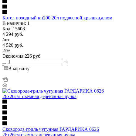
Котел походный кп200 20л подвесной,крышка,алюм
В наличии: 1
Код: 15608
4 294
руб.
/шт
4 520
руб.
-
5
%
Экономия
226
руб.
В корзину
Сковорода-гриль чугунная ГАРДАРИКА 0626
26х26см,съемная деревянная ручка