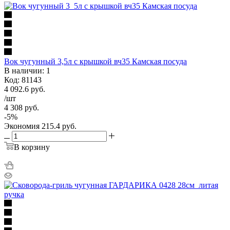
Вок чугунный 3,5л c крышкой вч35 Камская посуда
В наличии: 1
Код: 81143
4 092.6
руб.
/шт
4 308
руб.
-
5
%
Экономия
215.4
руб.
В корзину