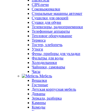
Пылесосы
СВЧ-печи
Соковыжималки
Стиральные машины автомат
Сушилки для овощей
Сушки для обуви
Телевизоры, радиоприемники
Телефонные аппараты
Тепловое оборудование
Термоса
Тостер, хлебопечь
Утюги
Фены, приборы для укладки
Фильтры для воды
Холодильники
Чайники, самовары
Часы
Мебель
Вешалки
Гостиные
Детская корпусная мебель
Диваны
Зеркала, разборка
Камины
Комоды