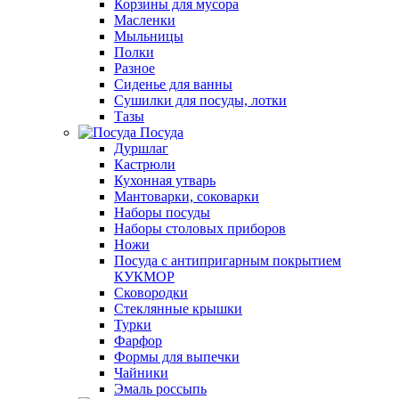
Корзины для мусора
Масленки
Мыльницы
Полки
Разное
Сиденье для ванны
Сушилки для посуды, лотки
Тазы
Посуда
Дуршлаг
Кастрюли
Кухонная утварь
Мантоварки, соковарки
Наборы посуды
Наборы столовых приборов
Ножи
Посуда с антипригарным покрытием
КУКМОР
Сковородки
Стеклянные крышки
Турки
Фарфор
Формы для выпечки
Чайники
Эмаль россыпь