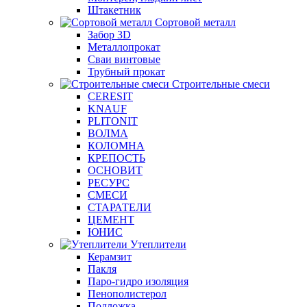
Штакетник
Сортовой металл
Забор 3D
Металлопрокат
Сваи винтовые
Трубный прокат
Строительные смеси
CERESIT
KNAUF
PLITONIT
ВОЛМА
КОЛОМНА
КРЕПОСТЬ
ОСНОВИТ
РЕСУРС
СМЕСИ
СТАРАТЕЛИ
ЦЕМЕНТ
ЮНИС
Утеплители
Керамзит
Пакля
Паро-гидро изоляция
Пенополистерол
Подложка