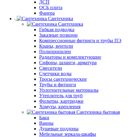
ДСП
ОСБ плита
Фанера
Сантехника
Сантехника
Гибкая подводка
Заказные позиции
Компрессионные фитинги и трубы ПЭ
Краны, вентили
Полипропилен
Радиаторы и комплектующие
Сифоны, шланги, арматура
Смесители
Счетчики воды
Тросы сантехнические
Трубы и фитинги
Уплотнительные материалы
Утеплитель для труб
Фильтры, картриджи
Хомуты, крепления
Сантехника бытовая
Баки
Ванны
Душевые поддоны
Мебельные зеркала-шкафы