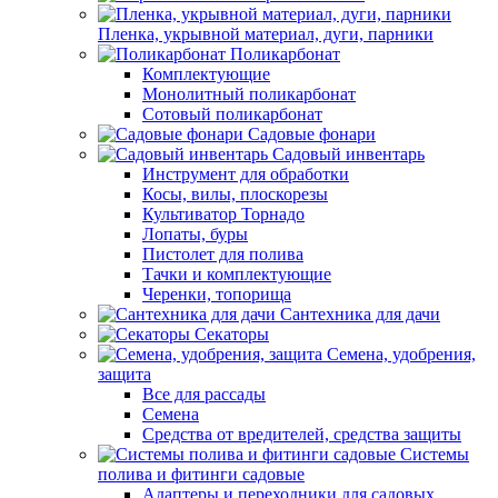
Пленка, укрывной материал, дуги, парники
Поликарбонат
Комплектующие
Монолитный поликарбонат
Сотовый поликарбонат
Садовые фонари
Садовый инвентарь
Инструмент для обработки
Косы, вилы, плоскорезы
Культиватор Торнадо
Лопаты, буры
Пистолет для полива
Тачки и комплектующие
Черенки, топорища
Сантехника для дачи
Секаторы
Семена, удобрения,
защита
Все для рассады
Семена
Средства от вредителей, средства защиты
Системы
полива и фитинги садовые
Адаптеры и переходники для садовых