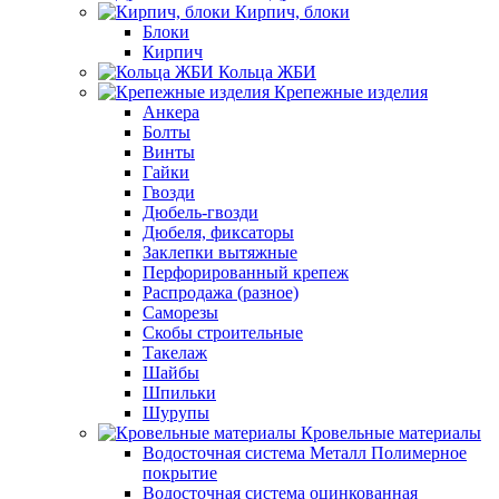
Кирпич, блоки
Блоки
Кирпич
Кольца ЖБИ
Крепежные изделия
Анкера
Болты
Винты
Гайки
Гвозди
Дюбель-гвозди
Дюбеля, фиксаторы
Заклепки вытяжные
Перфорированный крепеж
Распродажа (разное)
Саморезы
Скобы строительные
Такелаж
Шайбы
Шпильки
Шурупы
Кровельные материалы
Водосточная система Металл Полимерное
покрытие
Водосточная система оцинкованная