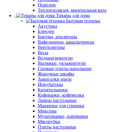
Поролон
Теплоизоляция, минеральная вата
Товары для дома
Бытовая техника
Акустика
Блендер
Бритвы, эпиляторы
Вафельницы, шашлычницы
Вентиляторы
Весы
Водонагреватели
Вытяжки, увлажнители
Газовые плиты напольные
Жарочные шкафы
Зажигалки пьезо
Инкубаторы
Кипятильники
Кофеварки, кофемолки
Лампы настольные
Машинки для стрижки
Миксеры
Мультиварки, пароварки
Мясорубки
Плиты настольные