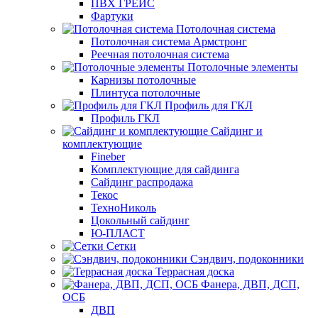
ПВХ ГРЕЙС
Фартуки
Потолочная система
Потолочная система Армстронг
Реечная потолочная система
Потолочные элементы
Карнизы потолочные
Плинтуса потолочные
Профиль для ГКЛ
Профиль ГКЛ
Сайдинг и
комплектующие
Fineber
Комплектующие для сайдинга
Сайдинг распродажа
Текос
ТехноНиколь
Цокольный сайдинг
Ю-ПЛАСТ
Сетки
Сэндвич, подоконники
Террасная доска
Фанера, ДВП, ДСП,
ОСБ
ДВП