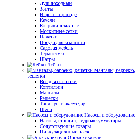
Душ походный
Зонты
Игры на природе
Качели
Коврики пляжные
Москитные сетки
Палатки
Посуда для кемпинга
Садовая мебель
Термосумки
Шатры
Лейки
Мангалы, барбекю,
решетки
Все для растопки
Коптильни
Мангалы
Решетки
Тандыры и аксессуары
Щепа
Насосы и оборудование
Насосы, станции, гидроаккумуляторы
Сопутствующие товары
Циркуляционные насосы
Опрыскиватели