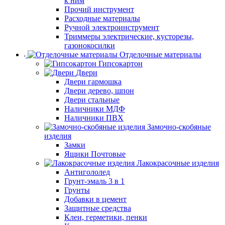
к ним
Прочий инструмент
Расходные материалы
Ручной электроинструмент
Триммеры электрические, кусторезы,
газонокосилки
Отделочные материалы
Гипсокартон
Двери
Двери гармошка
Двери дерево, шпон
Двери стальные
Наличники МДФ
Наличники ПВХ
Замочно-скобяные
изделия
Замки
Ящики Почтовые
Лакокрасочные изделия
Антигололед
Грунт-эмаль 3 в 1
Грунты
Добавки в цемент
Защитные средства
Клеи, герметики, пенки