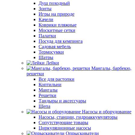
Душ походный
Зонты
Игры на природе
Качели
Коврики пляжные
Москитные сетки
Палатки
Посуда для кемпинга
Садовая мебель
Термосумки
Шатры
Лейки
Мангалы, барбекю,
решетки
Все для растопки
Коптильни
Мангалы
Решетки
Тандыры и аксессуары
Щепа
Насосы и оборудование
Насосы, станции, гидроаккумуляторы
Сопутствующие товары
Циркуляционные насосы
Опрыскиватели