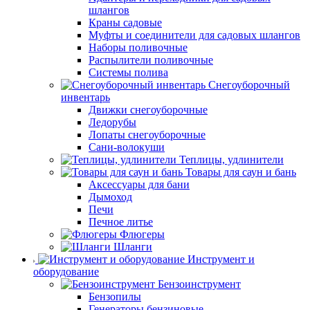
шлангов
Краны садовые
Муфты и соединители для садовых шлангов
Наборы поливочные
Распылители поливочные
Системы полива
Снегоуборочный
инвентарь
Движки снегоуборочные
Ледорубы
Лопаты снегоуборочные
Сани-волокуши
Теплицы, удлинители
Товары для саун и бань
Аксессуары для бани
Дымоход
Печи
Печное литье
Флюгеры
Шланги
Инструмент и
оборудование
Бензоинструмент
Бензопилы
Генераторы бензиновые