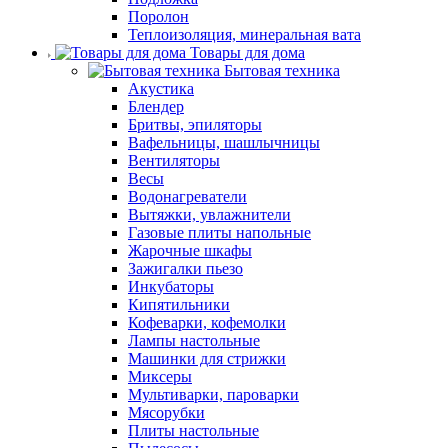
Поролон
Теплоизоляция, минеральная вата
Товары для дома
Бытовая техника
Акустика
Блендер
Бритвы, эпиляторы
Вафельницы, шашлычницы
Вентиляторы
Весы
Водонагреватели
Вытяжки, увлажнители
Газовые плиты напольные
Жарочные шкафы
Зажигалки пьезо
Инкубаторы
Кипятильники
Кофеварки, кофемолки
Лампы настольные
Машинки для стрижки
Миксеры
Мультиварки, пароварки
Мясорубки
Плиты настольные