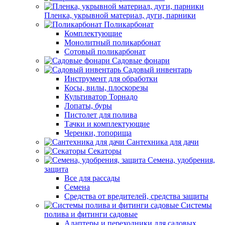
Пленка, укрывной материал, дуги, парники
Поликарбонат
Комплектующие
Монолитный поликарбонат
Сотовый поликарбонат
Садовые фонари
Садовый инвентарь
Инструмент для обработки
Косы, вилы, плоскорезы
Культиватор Торнадо
Лопаты, буры
Пистолет для полива
Тачки и комплектующие
Черенки, топорища
Сантехника для дачи
Секаторы
Семена, удобрения,
защита
Все для рассады
Семена
Средства от вредителей, средства защиты
Системы
полива и фитинги садовые
Адаптеры и переходники для садовых