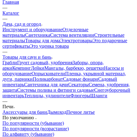
Главная
—
Каталог
—
Дача, сад и огород
Инструмент и оборудование
Отделочные
материалы
Сантехника
Система вентиляции
Строительные
материалы
Товары для дома
Электротовары
Это подарочные
сертификаты
Это уценка товара
—
Товары для саун и бань
Грабли
Грунт садовый, удобрения
Заборы, опора,
арки
Кемпинг
Лейки
Мангалы, барбекю, решетки
Насосы и
оборудование
Опрыскиватели
Пленка, укрывной материал,
дуги, парники
Поликарбонат
Садовые фонари
Садовый
инвентарь
Сантехника для дачи
Секаторы
Семена, удобрения,
защита
Системы полива и фитинги садовые
Снегоуборочный
инвентарь
Теплицы, удлинители
Флюгеры
Шланги
—
Печи
Аксессуары для бани
Дымоход
Печное литье
По умолчанию
По популярности (убывание)
По популярности (возрастание)
По алфавиту (убывание)