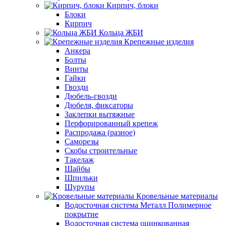
Кирпич, блоки
Блоки
Кирпич
Кольца ЖБИ
Крепежные изделия
Анкера
Болты
Винты
Гайки
Гвозди
Дюбель-гвозди
Дюбеля, фиксаторы
Заклепки вытяжные
Перфорированный крепеж
Распродажа (разное)
Саморезы
Скобы строительные
Такелаж
Шайбы
Шпильки
Шурупы
Кровельные материалы
Водосточная система Металл Полимерное
покрытие
Водосточная система оцинкованная