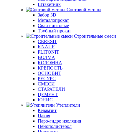
Штакетник
Сортовой металл
Забор 3D
Металлопрокат
Сваи винтовые
Трубный прокат
Строительные смеси
CERESIT
KNAUF
PLITONIT
ВОЛМА
КОЛОМНА
КРЕПОСТЬ
ОСНОВИТ
РЕСУРС
СМЕСИ
СТАРАТЕЛИ
ЦЕМЕНТ
ЮНИС
Утеплители
Керамзит
Пакля
Паро-гидро изоляция
Пенополистерол
Подложка