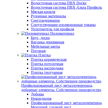
Водосточная система ПВХ Docke
Водосточная система ПВХ Альта Профиль
Мягкая кровля
Рулонные материалы
Снегозадержание
Сопутствуюшие изоляционные товары
Уплотнитель для профиля
Пиломатериал
Брус, доска
Вагонка деревянная
Мебельные щиты
Погонаж
Плитка
Плитка керамическая
Плитка потолочная
Плитка распродажа
Плитка тротуарная
Профилированный лист, металлочерепица,
доборные элементы. Собственное производство
Доборы
Некондиция
Профилированный лист, металлочерепица
Монтерей, гладкий лист