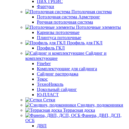
ПВХ ГРЕЙС
Фартуки
Потолочная система
Потолочная система Армстронг
Реечная потолочная система
Потолочные элементы
Карнизы потолочные
Плинтуса потолочные
Профиль для ГКЛ
Профиль ГКЛ
Сайдинг и
комплектующие
Fineber
Комплектующие для сайдинга
Сайдинг распродажа
Текос
ТехноНиколь
Цокольный сайдинг
Ю-ПЛАСТ
Сетки
Сэндвич, подоконники
Террасная доска
Фанера, ДВП, ДСП,
ОСБ
ДВП