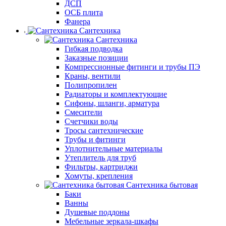
ДСП
ОСБ плита
Фанера
Сантехника
Сантехника
Гибкая подводка
Заказные позиции
Компрессионные фитинги и трубы ПЭ
Краны, вентили
Полипропилен
Радиаторы и комплектующие
Сифоны, шланги, арматура
Смесители
Счетчики воды
Тросы сантехнические
Трубы и фитинги
Уплотнительные материалы
Утеплитель для труб
Фильтры, картриджи
Хомуты, крепления
Сантехника бытовая
Баки
Ванны
Душевые поддоны
Мебельные зеркала-шкафы