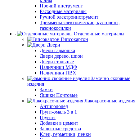
к ним
Прочий инструмент
Расходные материалы
Ручной электроинструмент
Триммеры электрические, кусторезы,
газонокосилки
Отделочные материалы
Гипсокартон
Двери
Двери гармошка
Двери дерево, шпон
Двери стальные
Наличники МДФ
Наличники ПВХ
Замочно-скобяные
изделия
Замки
Ящики Почтовые
Лакокрасочные изделия
Антигололед
Грунт-эмаль 3 в 1
Грунты
Добавки в цемент
Защитные средства
Клеи, герметики, пенки