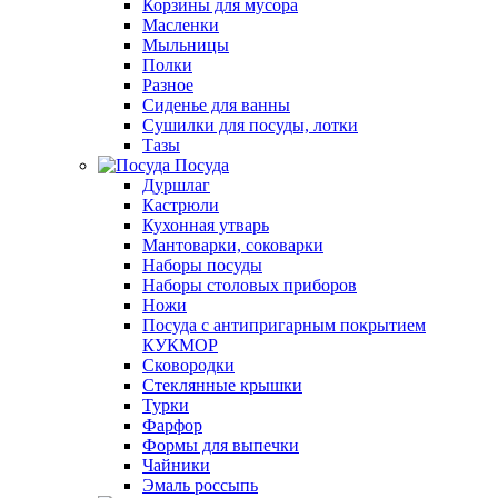
Корзины для мусора
Масленки
Мыльницы
Полки
Разное
Сиденье для ванны
Сушилки для посуды, лотки
Тазы
Посуда
Дуршлаг
Кастрюли
Кухонная утварь
Мантоварки, соковарки
Наборы посуды
Наборы столовых приборов
Ножи
Посуда с антипригарным покрытием
КУКМОР
Сковородки
Стеклянные крышки
Турки
Фарфор
Формы для выпечки
Чайники
Эмаль россыпь