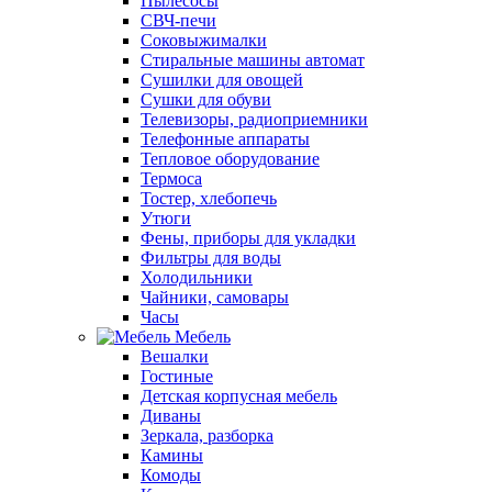
Пылесосы
СВЧ-печи
Соковыжималки
Стиральные машины автомат
Сушилки для овощей
Сушки для обуви
Телевизоры, радиоприемники
Телефонные аппараты
Тепловое оборудование
Термоса
Тостер, хлебопечь
Утюги
Фены, приборы для укладки
Фильтры для воды
Холодильники
Чайники, самовары
Часы
Мебель
Вешалки
Гостиные
Детская корпусная мебель
Диваны
Зеркала, разборка
Камины
Комоды