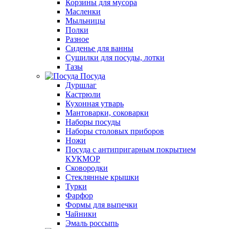
Корзины для мусора
Масленки
Мыльницы
Полки
Разное
Сиденье для ванны
Сушилки для посуды, лотки
Тазы
Посуда
Дуршлаг
Кастрюли
Кухонная утварь
Мантоварки, соковарки
Наборы посуды
Наборы столовых приборов
Ножи
Посуда с антипригарным покрытием
КУКМОР
Сковородки
Стеклянные крышки
Турки
Фарфор
Формы для выпечки
Чайники
Эмаль россыпь