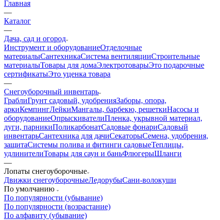
Главная
—
Каталог
—
Дача, сад и огород
Инструмент и оборудование
Отделочные
материалы
Сантехника
Система вентиляции
Строительные
материалы
Товары для дома
Электротовары
Это подарочные
сертификаты
Это уценка товара
—
Снегоуборочный инвентарь
Грабли
Грунт садовый, удобрения
Заборы, опора,
арки
Кемпинг
Лейки
Мангалы, барбекю, решетки
Насосы и
оборудование
Опрыскиватели
Пленка, укрывной материал,
дуги, парники
Поликарбонат
Садовые фонари
Садовый
инвентарь
Сантехника для дачи
Секаторы
Семена, удобрения,
защита
Системы полива и фитинги садовые
Теплицы,
удлинители
Товары для саун и бань
Флюгеры
Шланги
—
Лопаты снегоуборочные
Движки снегоуборочные
Ледорубы
Сани-волокуши
По умолчанию
По популярности (убывание)
По популярности (возрастание)
По алфавиту (убывание)