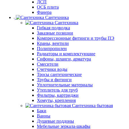
ДСП
ОСБ плита
Фанера
Сантехника
Сантехника
Гибкая подводка
Заказные позиции
Компрессионные фитинги и трубы ПЭ
Краны, вентили
Полипропилен
Радиаторы и комплектующие
Сифоны, шланги, арматура
Смесители
Счетчики воды
Тросы сантехнические
Трубы и фитинги
Уплотнительные материалы
Утеплитель для труб
Фильтры, картриджи
Хомуты, крепления
Сантехника бытовая
Баки
Ванны
Душевые поддоны
Мебельные зеркала-шкафы