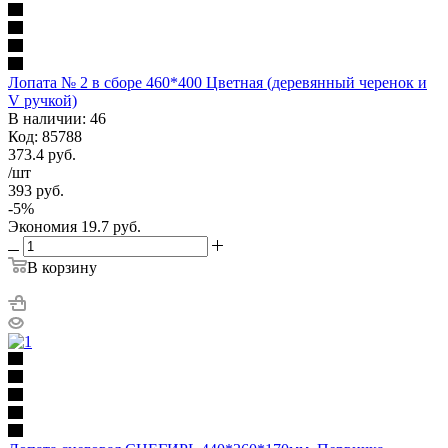
Лопата № 2 в сборе 460*400 Цветная (деревянный черенок и
V ручкой)
В наличии: 46
Код: 85788
373.4
руб.
/шт
393
руб.
-
5
%
Экономия
19.7
руб.
В корзину