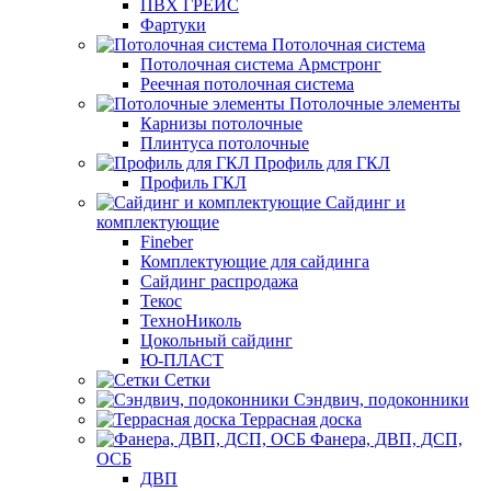
ПВХ ГРЕЙС
Фартуки
Потолочная система
Потолочная система Армстронг
Реечная потолочная система
Потолочные элементы
Карнизы потолочные
Плинтуса потолочные
Профиль для ГКЛ
Профиль ГКЛ
Сайдинг и
комплектующие
Fineber
Комплектующие для сайдинга
Сайдинг распродажа
Текос
ТехноНиколь
Цокольный сайдинг
Ю-ПЛАСТ
Сетки
Сэндвич, подоконники
Террасная доска
Фанера, ДВП, ДСП,
ОСБ
ДВП