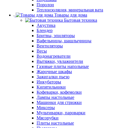
Поролон
Теплоизоляция, минеральная вата
Товары для дома
Бытовая техника
Акустика
Блендер
Бритвы, эпиляторы
Вафельницы, шашлычницы
Вентиляторы
Весы
Водонагреватели
Вытяжки, увлажнители
Газовые плиты напольные
Жарочные шкафы
Зажигалки пьезо
Инкубаторы
Кипятильники
Кофеварки, кофемолки
Лампы настольные
Машинки для стрижки
Миксеры
Мультиварки, пароварки
Мясорубки
Плиты настольные