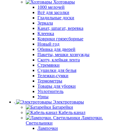
Хозтовары
1000 мелочей
Всё для засолки
Гладильные доски
Зеркала
Канат, шпагат, веревка
Клеенка
Коврики грязесборные
Новый год
Обивка для дверей
Пакеты, мешки хознужды
Скотч, клейкая лента
Стремянки
Сушилки для белья
Тележки-сумки
Термометры
Товары для уборки
Уплотнитель
Урны
Электротовары
Батарейки
Кабель-канал
Лампочки.
Светильники
Лампочки