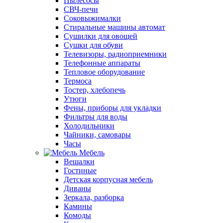
Пылесосы
СВЧ-печи
Соковыжималки
Стиральные машины автомат
Сушилки для овощей
Сушки для обуви
Телевизоры, радиоприемники
Телефонные аппараты
Тепловое оборудование
Термоса
Тостер, хлебопечь
Утюги
Фены, приборы для укладки
Фильтры для воды
Холодильники
Чайники, самовары
Часы
Мебель
Вешалки
Гостиные
Детская корпусная мебель
Диваны
Зеркала, разборка
Камины
Комоды