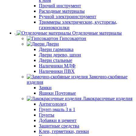
к ним
Прочий инструмент
Расходные материалы
Ручной электроинструмент
Триммеры электрические, кусторезы,
газонокосилки
Отделочные материалы
Гипсокартон
Двери
Двери гармошка
Двери дерево, шпон
Двери стальные
Наличники МДФ
Наличники ПВХ
Замочно-скобяные
изделия
Замки
Ящики Почтовые
Лакокрасочные изделия
Антигололед
Грунт-эмаль 3 в 1
Грунты
Добавки в цемент
Защитные средства
Клеи, герметики, пенки