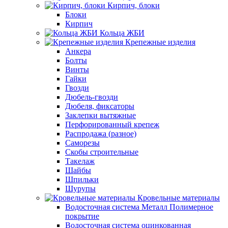
Кирпич, блоки
Блоки
Кирпич
Кольца ЖБИ
Крепежные изделия
Анкера
Болты
Винты
Гайки
Гвозди
Дюбель-гвозди
Дюбеля, фиксаторы
Заклепки вытяжные
Перфорированный крепеж
Распродажа (разное)
Саморезы
Скобы строительные
Такелаж
Шайбы
Шпильки
Шурупы
Кровельные материалы
Водосточная система Металл Полимерное
покрытие
Водосточная система оцинкованная