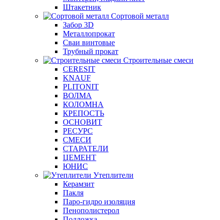
Штакетник
Сортовой металл
Забор 3D
Металлопрокат
Сваи винтовые
Трубный прокат
Строительные смеси
CERESIT
KNAUF
PLITONIT
ВОЛМА
КОЛОМНА
КРЕПОСТЬ
ОСНОВИТ
РЕСУРС
СМЕСИ
СТАРАТЕЛИ
ЦЕМЕНТ
ЮНИС
Утеплители
Керамзит
Пакля
Паро-гидро изоляция
Пенополистерол
Подложка