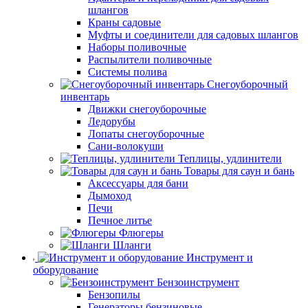
шлангов
Краны садовые
Муфты и соединители для садовых шлангов
Наборы поливочные
Распылители поливочные
Системы полива
Снегоуборочный
инвентарь
Движки снегоуборочные
Ледорубы
Лопаты снегоуборочные
Сани-волокуши
Теплицы, удлинители
Товары для саун и бань
Аксессуары для бани
Дымоход
Печи
Печное литье
Флюгеры
Шланги
Инструмент и
оборудование
Бензоинструмент
Бензопилы
Генераторы бензиновые