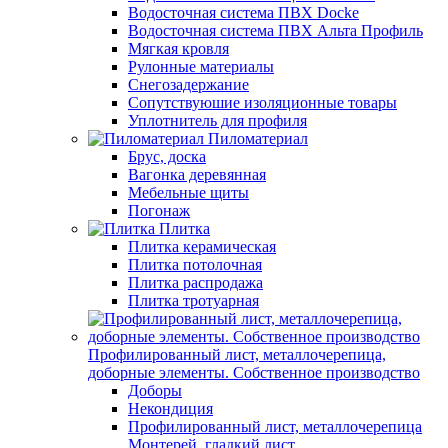
Водосточная система ПВХ Docke
Водосточная система ПВХ Альта Профиль
Мягкая кровля
Рулонные материалы
Снегозадержание
Сопутствуюшие изоляционные товары
Уплотнитель для профиля
Пиломатериал
Брус, доска
Вагонка деревянная
Мебельные щиты
Погонаж
Плитка
Плитка керамическая
Плитка потолочная
Плитка распродажа
Плитка тротуарная
Профилированный лист, металлочерепица,
доборные элементы. Собственное производство
Доборы
Некондиция
Профилированный лист, металлочерепица
Монтерей, гладкий лист