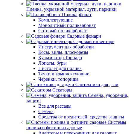
Пленка, укрывной материал, дуги, парники
Поликарбонат
Комплектующие
Монолитный поликарбонат
Сотовый поликарбонат
Садовые фонари
Садовый инвентарь
Инструмент для обработки
Косы, вилы, плоскорезы
Культиватор Торнадо
Лопаты, буры
Пистолет для полива
Тачки и комплектующие
Черенки, топорища
Сантехника для дачи
Секаторы
Семена, удобрения,
защита
Все для рассады
Семена
Средства от вредителей, средства защиты
Системы
полива и фитинги садовые
Адаптеры и переходники для садовых