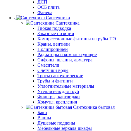
ДСП
ОСБ плита
Фанера
Сантехника
Сантехника
Гибкая подводка
Заказные позиции
Компрессионные фитинги и трубы ПЭ
Краны, вентили
Полипропилен
Радиаторы и комплектующие
Сифоны, шланги, арматура
Смесители
Счетчики воды
Тросы сантехнические
Трубы и фитинги
Уплотнительные материалы
Утеплитель для труб
Фильтры, картриджи
Хомуты, крепления
Сантехника бытовая
Баки
Ванны
Душевые поддоны
Мебельные зеркала-шкафы