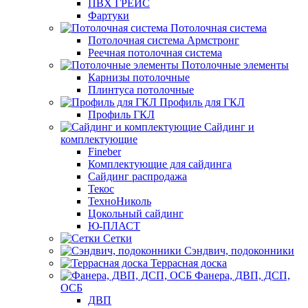
ПВХ ГРЕЙС
Фартуки
Потолочная система
Потолочная система Армстронг
Реечная потолочная система
Потолочные элементы
Карнизы потолочные
Плинтуса потолочные
Профиль для ГКЛ
Профиль ГКЛ
Сайдинг и
комплектующие
Fineber
Комплектующие для сайдинга
Сайдинг распродажа
Текос
ТехноНиколь
Цокольный сайдинг
Ю-ПЛАСТ
Сетки
Сэндвич, подоконники
Террасная доска
Фанера, ДВП, ДСП,
ОСБ
ДВП