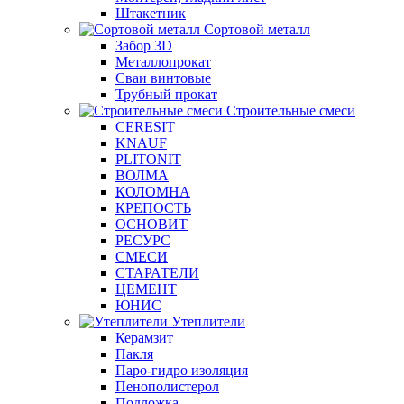
Штакетник
Сортовой металл
Забор 3D
Металлопрокат
Сваи винтовые
Трубный прокат
Строительные смеси
CERESIT
KNAUF
PLITONIT
ВОЛМА
КОЛОМНА
КРЕПОСТЬ
ОСНОВИТ
РЕСУРС
СМЕСИ
СТАРАТЕЛИ
ЦЕМЕНТ
ЮНИС
Утеплители
Керамзит
Пакля
Паро-гидро изоляция
Пенополистерол
Подложка