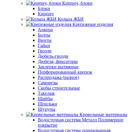
Кирпич, блоки
Блоки
Кирпич
Кольца ЖБИ
Крепежные изделия
Анкера
Болты
Винты
Гайки
Гвозди
Дюбель-гвозди
Дюбеля, фиксаторы
Заклепки вытяжные
Перфорированный крепеж
Распродажа (разное)
Саморезы
Скобы строительные
Такелаж
Шайбы
Шпильки
Шурупы
Кровельные материалы
Водосточная система Металл Полимерное
покрытие
Водосточная система оцинкованная