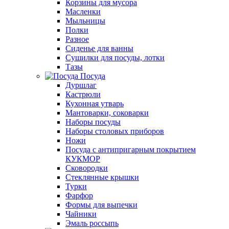
Корзины для мусора
Масленки
Мыльницы
Полки
Разное
Сиденье для ванны
Сушилки для посуды, лотки
Тазы
Посуда
Дуршлаг
Кастрюли
Кухонная утварь
Мантоварки, соковарки
Наборы посуды
Наборы столовых приборов
Ножи
Посуда с антипригарным покрытием
КУКМОР
Сковородки
Стеклянные крышки
Турки
Фарфор
Формы для выпечки
Чайники
Эмаль россыпь