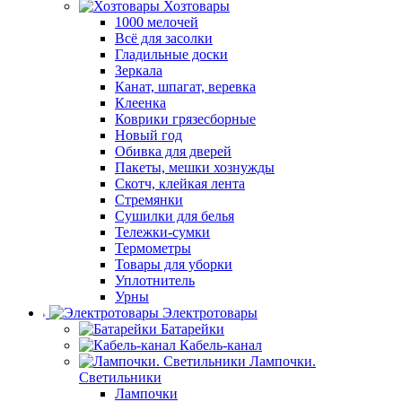
Хозтовары
1000 мелочей
Всё для засолки
Гладильные доски
Зеркала
Канат, шпагат, веревка
Клеенка
Коврики грязесборные
Новый год
Обивка для дверей
Пакеты, мешки хознужды
Скотч, клейкая лента
Стремянки
Сушилки для белья
Тележки-сумки
Термометры
Товары для уборки
Уплотнитель
Урны
Электротовары
Батарейки
Кабель-канал
Лампочки.
Светильники
Лампочки