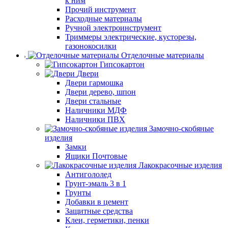
к ним
Прочий инструмент
Расходные материалы
Ручной электроинструмент
Триммеры электрические, кусторезы,
газонокосилки
Отделочные материалы
Гипсокартон
Двери
Двери гармошка
Двери дерево, шпон
Двери стальные
Наличники МДФ
Наличники ПВХ
Замочно-скобяные
изделия
Замки
Ящики Почтовые
Лакокрасочные изделия
Антигололед
Грунт-эмаль 3 в 1
Грунты
Добавки в цемент
Защитные средства
Клеи, герметики, пенки