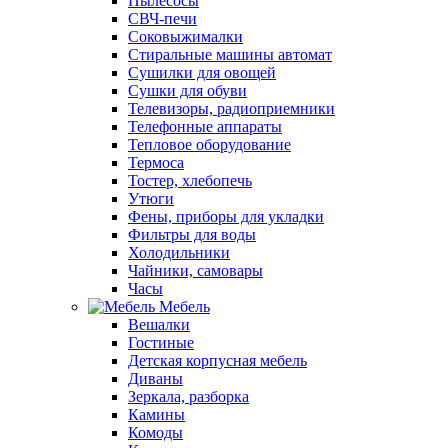
Пылесосы
СВЧ-печи
Соковыжималки
Стиральные машины автомат
Сушилки для овощей
Сушки для обуви
Телевизоры, радиоприемники
Телефонные аппараты
Тепловое оборудование
Термоса
Тостер, хлебопечь
Утюги
Фены, приборы для укладки
Фильтры для воды
Холодильники
Чайники, самовары
Часы
Мебель
Вешалки
Гостиные
Детская корпусная мебель
Диваны
Зеркала, разборка
Камины
Комоды