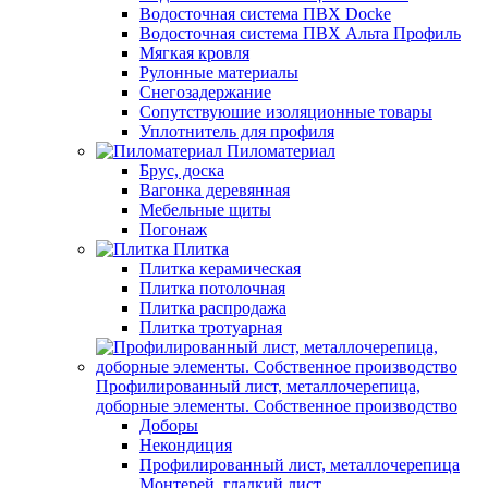
Водосточная система ПВХ Docke
Водосточная система ПВХ Альта Профиль
Мягкая кровля
Рулонные материалы
Снегозадержание
Сопутствуюшие изоляционные товары
Уплотнитель для профиля
Пиломатериал
Брус, доска
Вагонка деревянная
Мебельные щиты
Погонаж
Плитка
Плитка керамическая
Плитка потолочная
Плитка распродажа
Плитка тротуарная
Профилированный лист, металлочерепица,
доборные элементы. Собственное производство
Доборы
Некондиция
Профилированный лист, металлочерепица
Монтерей, гладкий лист