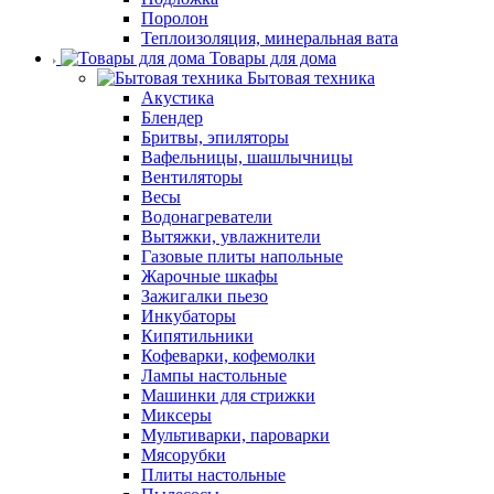
Поролон
Теплоизоляция, минеральная вата
Товары для дома
Бытовая техника
Акустика
Блендер
Бритвы, эпиляторы
Вафельницы, шашлычницы
Вентиляторы
Весы
Водонагреватели
Вытяжки, увлажнители
Газовые плиты напольные
Жарочные шкафы
Зажигалки пьезо
Инкубаторы
Кипятильники
Кофеварки, кофемолки
Лампы настольные
Машинки для стрижки
Миксеры
Мультиварки, пароварки
Мясорубки
Плиты настольные