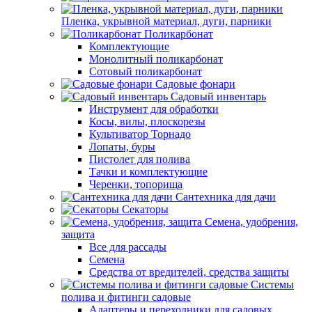
Пленка, укрывной материал, дуги, парники
Поликарбонат
Комплектующие
Монолитный поликарбонат
Сотовый поликарбонат
Садовые фонари
Садовый инвентарь
Инструмент для обработки
Косы, вилы, плоскорезы
Культиватор Торнадо
Лопаты, буры
Пистолет для полива
Тачки и комплектующие
Черенки, топорища
Сантехника для дачи
Секаторы
Семена, удобрения,
защита
Все для рассады
Семена
Средства от вредителей, средства защиты
Системы
полива и фитинги садовые
Адаптеры и переходники для садовых