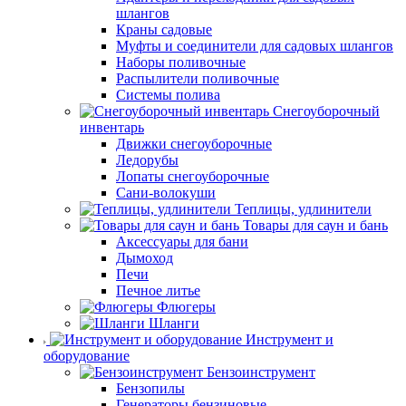
шлангов
Краны садовые
Муфты и соединители для садовых шлангов
Наборы поливочные
Распылители поливочные
Системы полива
Снегоуборочный
инвентарь
Движки снегоуборочные
Ледорубы
Лопаты снегоуборочные
Сани-волокуши
Теплицы, удлинители
Товары для саун и бань
Аксессуары для бани
Дымоход
Печи
Печное литье
Флюгеры
Шланги
Инструмент и
оборудование
Бензоинструмент
Бензопилы
Генераторы бензиновые