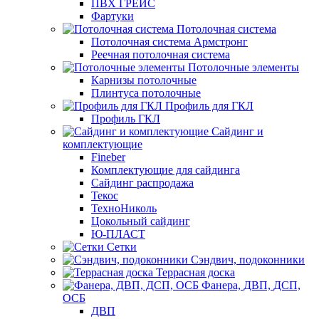
ПВХ ГРЕЙС
Фартуки
Потолочная система
Потолочная система Армстронг
Реечная потолочная система
Потолочные элементы
Карнизы потолочные
Плинтуса потолочные
Профиль для ГКЛ
Профиль ГКЛ
Сайдинг и
комплектующие
Fineber
Комплектующие для сайдинга
Сайдинг распродажа
Текос
ТехноНиколь
Цокольный сайдинг
Ю-ПЛАСТ
Сетки
Сэндвич, подоконники
Террасная доска
Фанера, ДВП, ДСП,
ОСБ
ДВП