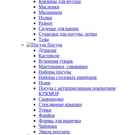
Корзины для мусора
Масленки
Мыльницы
Полки
Разное
Сиденье для ванны
Сушилки для посуды, лотки
Тазы
Посуда
Дуршлаг
Кастрюли
Кухонная утварь
Мантоварки, соковарки
Наборы посуды
Наборы столовых приборов
Ножи
Посуда с антипригарным покрытием
КУКМОР
Сковородки
Стеклянные крышки
Турки
Фарфор
Формы для выпечки
Чайники
Эмаль россыпь