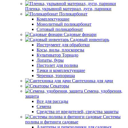
Пленка, укрывной материал, дуги, парники
Поликарбонат
Комплектующие
Монолитный поликарбонат
Сотовый поликарбонат
Садовые фонари
Садовый инвентарь
Инструмент для обработки
Косы, вилы, плоскорезы
Культиватор Торнадо
Лопаты, буры
Пистолет для полива
Тачки и комплектующие
Черенки, топорища
Сантехника для дачи
Секаторы
Семена, удобрения,
защита
Все для рассады
Семена
Средства от вредителей, средства защиты
Системы
полива и фитинги садовые
Адаптеры и переходники для садовых