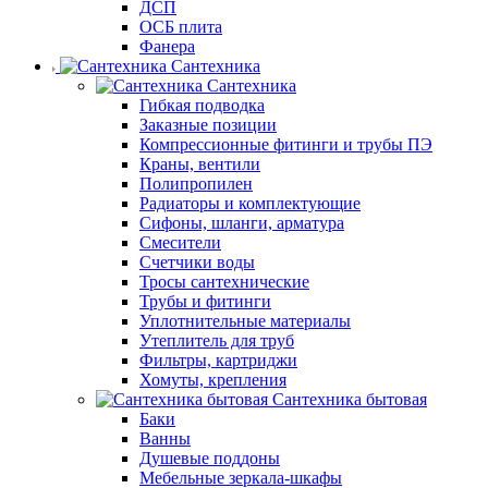
ДСП
ОСБ плита
Фанера
Сантехника
Сантехника
Гибкая подводка
Заказные позиции
Компрессионные фитинги и трубы ПЭ
Краны, вентили
Полипропилен
Радиаторы и комплектующие
Сифоны, шланги, арматура
Смесители
Счетчики воды
Тросы сантехнические
Трубы и фитинги
Уплотнительные материалы
Утеплитель для труб
Фильтры, картриджи
Хомуты, крепления
Сантехника бытовая
Баки
Ванны
Душевые поддоны
Мебельные зеркала-шкафы