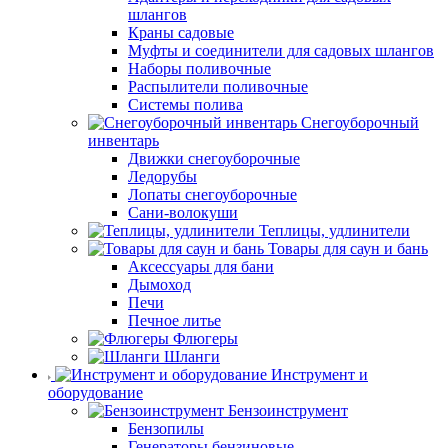
шлангов
Краны садовые
Муфты и соединители для садовых шлангов
Наборы поливочные
Распылители поливочные
Системы полива
Снегоуборочный
инвентарь
Движки снегоуборочные
Ледорубы
Лопаты снегоуборочные
Сани-волокуши
Теплицы, удлинители
Товары для саун и бань
Аксессуары для бани
Дымоход
Печи
Печное литье
Флюгеры
Шланги
Инструмент и
оборудование
Бензоинструмент
Бензопилы
Генераторы бензиновые