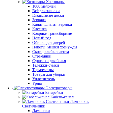
Хозтовары
1000 мелочей
Всё для засолки
Гладильные доски
Зеркала
Канат, шпагат, веревка
Клеенка
Коврики грязесборные
Новый год
Обивка для дверей
Пакеты, мешки хознужды
Скотч, клейкая лента
Стремянки
Сушилки для белья
Тележки-сумки
Термометры
Товары для уборки
Уплотнитель
Урны
Электротовары
Батарейки
Кабель-канал
Лампочки.
Светильники
Лампочки