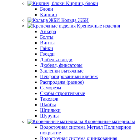
Кирпич, блоки
Блоки
Кирпич
Кольца ЖБИ
Крепежные изделия
Анкера
Болты
Винты
Гайки
Гвозди
Дюбель-гвозди
Дюбеля, фиксаторы
Заклепки вытяжные
Перфорированный крепеж
Распродажа (разное)
Саморезы
Скобы строительные
Такелаж
Шайбы
Шпильки
Шурупы
Кровельные материалы
Водосточная система Металл Полимерное
покрытие
Водосточная система оцинкованная