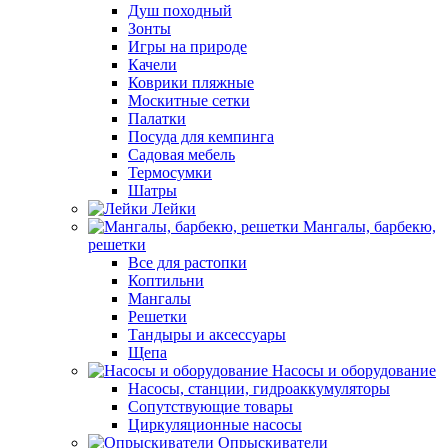
Душ походный
Зонты
Игры на природе
Качели
Коврики пляжные
Москитные сетки
Палатки
Посуда для кемпинга
Садовая мебель
Термосумки
Шатры
Лейки
Мангалы, барбекю,
решетки
Все для растопки
Коптильни
Мангалы
Решетки
Тандыры и аксессуары
Щепа
Насосы и оборудование
Насосы, станции, гидроаккумуляторы
Сопутствующие товары
Циркуляционные насосы
Опрыскиватели