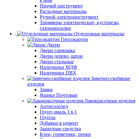
к ним
Прочий инструмент
Расходные материалы
Ручной электроинструмент
Триммеры электрические, кусторезы,
газонокосилки
Отделочные материалы
Гипсокартон
Двери
Двери гармошка
Двери дерево, шпон
Двери стальные
Наличники МДФ
Наличники ПВХ
Замочно-скобяные
изделия
Замки
Ящики Почтовые
Лакокрасочные изделия
Антигололед
Грунт-эмаль 3 в 1
Грунты
Добавки в цемент
Защитные средства
Клеи, герметики, пенки