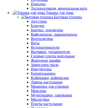
Поролон
Теплоизоляция, минеральная вата
Товары для дома
Бытовая техника
Акустика
Блендер
Бритвы, эпиляторы
Вафельницы, шашлычницы
Вентиляторы
Весы
Водонагреватели
Вытяжки, увлажнители
Газовые плиты напольные
Жарочные шкафы
Зажигалки пьезо
Инкубаторы
Кипятильники
Кофеварки, кофемолки
Лампы настольные
Машинки для стрижки
Миксеры
Мультиварки, пароварки
Мясорубки
Плиты настольные