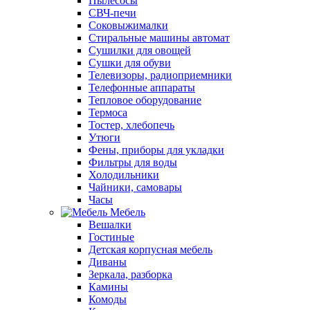
Пылесосы
СВЧ-печи
Соковыжималки
Стиральные машины автомат
Сушилки для овощей
Сушки для обуви
Телевизоры, радиоприемники
Телефонные аппараты
Тепловое оборудование
Термоса
Тостер, хлебопечь
Утюги
Фены, приборы для укладки
Фильтры для воды
Холодильники
Чайники, самовары
Часы
Мебель
Вешалки
Гостиные
Детская корпусная мебель
Диваны
Зеркала, разборка
Камины
Комоды