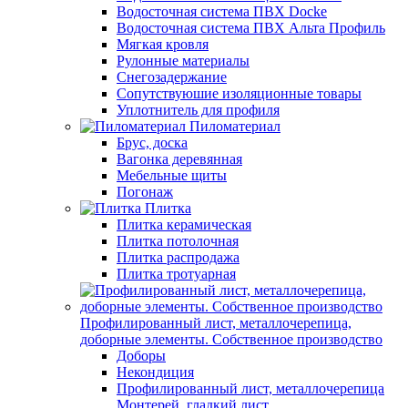
Водосточная система ПВХ Docke
Водосточная система ПВХ Альта Профиль
Мягкая кровля
Рулонные материалы
Снегозадержание
Сопутствуюшие изоляционные товары
Уплотнитель для профиля
Пиломатериал
Брус, доска
Вагонка деревянная
Мебельные щиты
Погонаж
Плитка
Плитка керамическая
Плитка потолочная
Плитка распродажа
Плитка тротуарная
Профилированный лист, металлочерепица,
доборные элементы. Собственное производство
Доборы
Некондиция
Профилированный лист, металлочерепица
Монтерей, гладкий лист