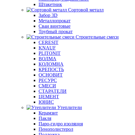
Штакетник
Сортовой металл
Забор 3D
Металлопрокат
Сваи винтовые
Трубный прокат
Строительные смеси
CERESIT
KNAUF
PLITONIT
ВОЛМА
КОЛОМНА
КРЕПОСТЬ
ОСНОВИТ
РЕСУРС
СМЕСИ
СТАРАТЕЛИ
ЦЕМЕНТ
ЮНИС
Утеплители
Керамзит
Пакля
Паро-гидро изоляция
Пенополистерол
Подложка