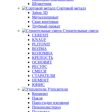
Штакетник
Сортовой металл
Забор 3D
Металлопрокат
Сваи винтовые
Трубный прокат
Строительные смеси
CERESIT
KNAUF
PLITONIT
ВОЛМА
КОЛОМНА
КРЕПОСТЬ
ОСНОВИТ
РЕСУРС
СМЕСИ
СТАРАТЕЛИ
ЦЕМЕНТ
ЮНИС
Утеплители
Керамзит
Пакля
Паро-гидро изоляция
Пенополистерол
Подложка