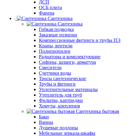
ДСП
ОСБ плита
Фанера
Сантехника
Сантехника
Гибкая подводка
Заказные позиции
Компрессионные фитинги и трубы ПЭ
Краны, вентили
Полипропилен
Радиаторы и комплектующие
Сифоны, шланги, арматура
Смесители
Счетчики воды
Тросы сантехнические
Трубы и фитинги
Уплотнительные материалы
Утеплитель для труб
Фильтры, картриджи
Хомуты, крепления
Сантехника бытовая
Баки
Ванны
Душевые поддоны
Мебельные зеркала-шкафы