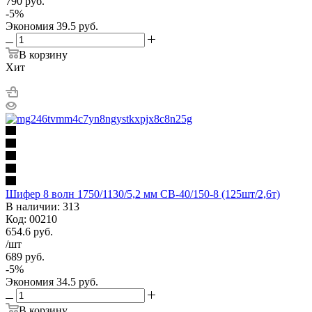
790
руб.
-
5
%
Экономия
39.5
руб.
В корзину
Хит
Шифер 8 волн 1750/1130/5,2 мм СВ-40/150-8 (125шт/2,6т)
В наличии: 313
Код: 00210
654.6
руб.
/шт
689
руб.
-
5
%
Экономия
34.5
руб.
В корзину