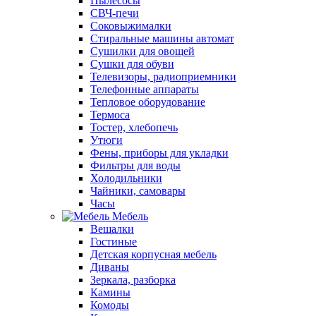
Пылесосы
СВЧ-печи
Соковыжималки
Стиральные машины автомат
Сушилки для овощей
Сушки для обуви
Телевизоры, радиоприемники
Телефонные аппараты
Тепловое оборудование
Термоса
Тостер, хлебопечь
Утюги
Фены, приборы для укладки
Фильтры для воды
Холодильники
Чайники, самовары
Часы
Мебель
Вешалки
Гостиные
Детская корпусная мебель
Диваны
Зеркала, разборка
Камины
Комоды