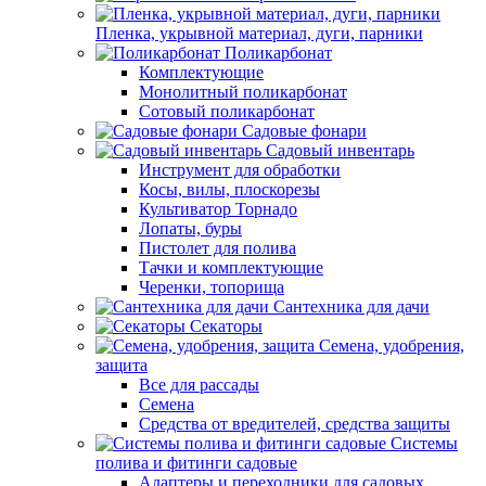
Пленка, укрывной материал, дуги, парники
Поликарбонат
Комплектующие
Монолитный поликарбонат
Сотовый поликарбонат
Садовые фонари
Садовый инвентарь
Инструмент для обработки
Косы, вилы, плоскорезы
Культиватор Торнадо
Лопаты, буры
Пистолет для полива
Тачки и комплектующие
Черенки, топорища
Сантехника для дачи
Секаторы
Семена, удобрения,
защита
Все для рассады
Семена
Средства от вредителей, средства защиты
Системы
полива и фитинги садовые
Адаптеры и переходники для садовых