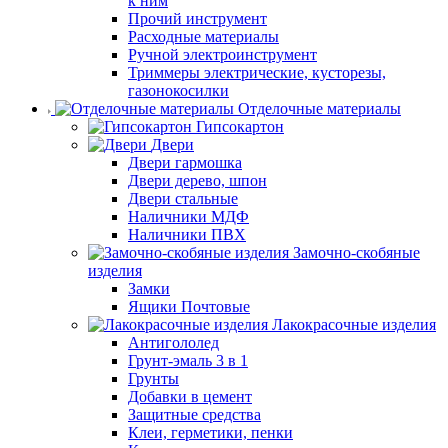
к ним
Прочий инструмент
Расходные материалы
Ручной электроинструмент
Триммеры электрические, кусторезы,
газонокосилки
Отделочные материалы
Гипсокартон
Двери
Двери гармошка
Двери дерево, шпон
Двери стальные
Наличники МДФ
Наличники ПВХ
Замочно-скобяные
изделия
Замки
Ящики Почтовые
Лакокрасочные изделия
Антигололед
Грунт-эмаль 3 в 1
Грунты
Добавки в цемент
Защитные средства
Клеи, герметики, пенки