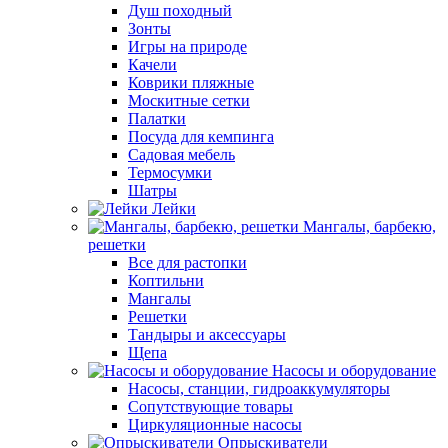
Душ походный
Зонты
Игры на природе
Качели
Коврики пляжные
Москитные сетки
Палатки
Посуда для кемпинга
Садовая мебель
Термосумки
Шатры
Лейки
Мангалы, барбекю,
решетки
Все для растопки
Коптильни
Мангалы
Решетки
Тандыры и аксессуары
Щепа
Насосы и оборудование
Насосы, станции, гидроаккумуляторы
Сопутствующие товары
Циркуляционные насосы
Опрыскиватели