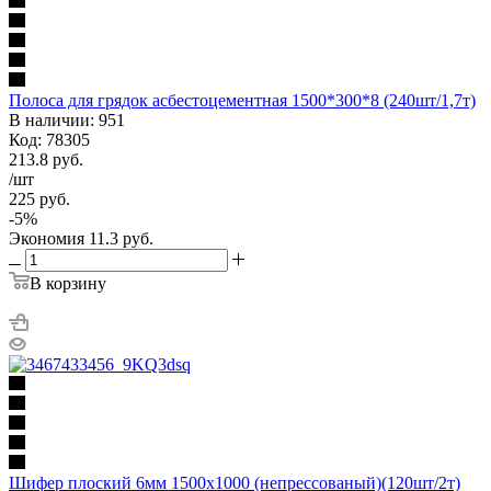
Полоса для грядок асбестоцементная 1500*300*8 (240шт/1,7т)
В наличии: 951
Код: 78305
213.8
руб.
/шт
225
руб.
-
5
%
Экономия
11.3
руб.
В корзину
Шифер плоский 6мм 1500х1000 (непрессованый)(120шт/2т)