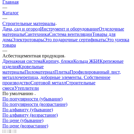
Главная
—
Каталог
—
Строительные материалы
Дача, сад и огород
Инструмент и оборудование
Отделочные
материалы
Сантехника
Система вентиляции
Товары для
дома
Электротовары
Это подарочные сертификаты
Это уценка
товара
—
Асбестоцементная продукция
Дренажная система
Кирпич, блоки
Кольца ЖБИ
Крепежные
изделия
Кровельные
материалы
Пиломатериал
Плитка
Профилированный лист,
металлочерепица, доборные элементы. Собственное
производство
Сортовой металл
Строительные
смеси
Утеплители
По умолчанию
По популярности (убывание)
По популярности (возрастание)
По алфавиту (убывание)
По алфавиту (возрастание)
По цене (убывание)
По цене (возрастание)