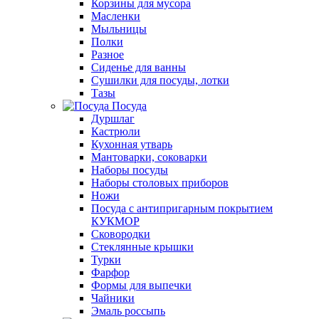
Корзины для мусора
Масленки
Мыльницы
Полки
Разное
Сиденье для ванны
Сушилки для посуды, лотки
Тазы
Посуда
Дуршлаг
Кастрюли
Кухонная утварь
Мантоварки, соковарки
Наборы посуды
Наборы столовых приборов
Ножи
Посуда с антипригарным покрытием
КУКМОР
Сковородки
Стеклянные крышки
Турки
Фарфор
Формы для выпечки
Чайники
Эмаль россыпь