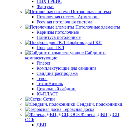
ПВХ ГРЕЙС
Фартуки
Потолочная система
Потолочная система Армстронг
Реечная потолочная система
Потолочные элементы
Карнизы потолочные
Плинтуса потолочные
Профиль для ГКЛ
Профиль ГКЛ
Сайдинг и
комплектующие
Fineber
Комплектующие для сайдинга
Сайдинг распродажа
Текос
ТехноНиколь
Цокольный сайдинг
Ю-ПЛАСТ
Сетки
Сэндвич, подоконники
Террасная доска
Фанера, ДВП, ДСП,
ОСБ
ДВП