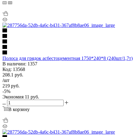
Полоса для грядок асбестоцементная 1750*240*8 (240шт/1,7т)
В наличии: 1357
Код: 13568
208.1
руб.
/шт
219
руб.
-
5
%
Экономия
11
руб.
В корзину