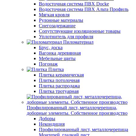
Водосточная система ПВХ Docke
Водосточная система ПВХ Альта Профиль
Мягкая кровля
Рулонные материалы
Снегозадержание
Сопутствуюшие изоляционные товары
Уплотнитель для профиля
Пиломатериал
Брус, доска
Вагонка деревянная
Мебельные щиты
Погонаж
Плитка
Плитка керамическая
Плитка потолочная
Плитка распродажа
Плитка тротуарная
Профилированный лист, металлочерепица,
доборные элементы. Собственное производство
Доборы
Некондиция
Профилированный лист, металлочерепица
Монтерей, гладкий лист