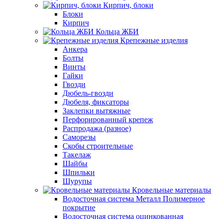
Кирпич, блоки
Блоки
Кирпич
Кольца ЖБИ
Крепежные изделия
Анкера
Болты
Винты
Гайки
Гвозди
Дюбель-гвозди
Дюбеля, фиксаторы
Заклепки вытяжные
Перфорированный крепеж
Распродажа (разное)
Саморезы
Скобы строительные
Такелаж
Шайбы
Шпильки
Шурупы
Кровельные материалы
Водосточная система Металл Полимерное
покрытие
Водосточная система оцинкованная