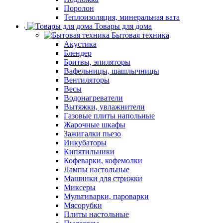
Поролон
Теплоизоляция, минеральная вата
Товары для дома
Бытовая техника
Акустика
Блендер
Бритвы, эпиляторы
Вафельницы, шашлычницы
Вентиляторы
Весы
Водонагреватели
Вытяжки, увлажнители
Газовые плиты напольные
Жарочные шкафы
Зажигалки пьезо
Инкубаторы
Кипятильники
Кофеварки, кофемолки
Лампы настольные
Машинки для стрижки
Миксеры
Мультиварки, пароварки
Мясорубки
Плиты настольные