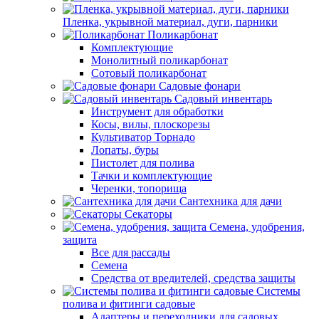
Пленка, укрывной материал, дуги, парники
Поликарбонат
Комплектующие
Монолитный поликарбонат
Сотовый поликарбонат
Садовые фонари
Садовый инвентарь
Инструмент для обработки
Косы, вилы, плоскорезы
Культиватор Торнадо
Лопаты, буры
Пистолет для полива
Тачки и комплектующие
Черенки, топорища
Сантехника для дачи
Секаторы
Семена, удобрения,
защита
Все для рассады
Семена
Средства от вредителей, средства защиты
Системы
полива и фитинги садовые
Адаптеры и переходники для садовых