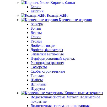
Кирпич, блоки
Блоки
Кирпич
Кольца ЖБИ
Крепежные изделия
Анкера
Болты
Винты
Гайки
Гвозди
Дюбель-гвозди
Дюбеля, фиксаторы
Заклепки вытяжные
Перфорированный крепеж
Распродажа (разное)
Саморезы
Скобы строительные
Такелаж
Шайбы
Шпильки
Шурупы
Кровельные материалы
Водосточная система Металл Полимерное
покрытие
Водосточная система оцинкованная