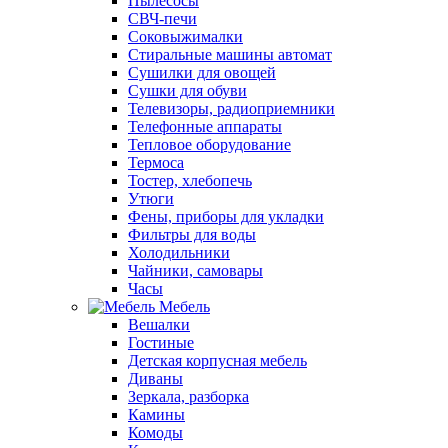
Пылесосы
СВЧ-печи
Соковыжималки
Стиральные машины автомат
Сушилки для овощей
Сушки для обуви
Телевизоры, радиоприемники
Телефонные аппараты
Тепловое оборудование
Термоса
Тостер, хлебопечь
Утюги
Фены, приборы для укладки
Фильтры для воды
Холодильники
Чайники, самовары
Часы
Мебель
Вешалки
Гостиные
Детская корпусная мебель
Диваны
Зеркала, разборка
Камины
Комоды