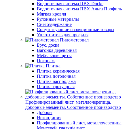
Водосточная система ПВХ Docke
Водосточная система ПВХ Альта Профиль
Мягкая кровля
Рулонные материалы
Снегозадержание
Сопутствуюшие изоляционные товары
Уплотнитель для профиля
Пиломатериал
Брус, доска
Вагонка деревянная
Мебельные щиты
Погонаж
Плитка
Плитка керамическая
Плитка потолочная
Плитка распродажа
Плитка тротуарная
Профилированный лист, металлочерепица,
доборные элементы. Собственное производство
Доборы
Некондиция
Профилированный лист, металлочерепица
Монтерей, гладкий лист