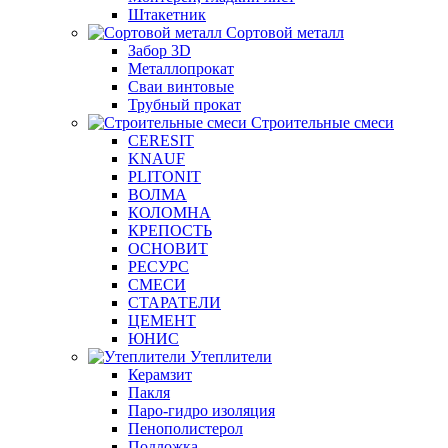
Штакетник
Сортовой металл
Забор 3D
Металлопрокат
Сваи винтовые
Трубный прокат
Строительные смеси
CERESIT
KNAUF
PLITONIT
ВОЛМА
КОЛОМНА
КРЕПОСТЬ
ОСНОВИТ
РЕСУРС
СМЕСИ
СТАРАТЕЛИ
ЦЕМЕНТ
ЮНИС
Утеплители
Керамзит
Пакля
Паро-гидро изоляция
Пенополистерол
Подложка