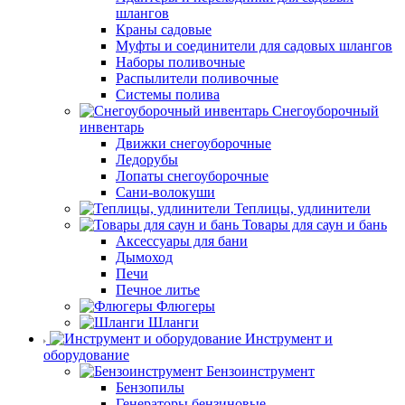
шлангов
Краны садовые
Муфты и соединители для садовых шлангов
Наборы поливочные
Распылители поливочные
Системы полива
Снегоуборочный
инвентарь
Движки снегоуборочные
Ледорубы
Лопаты снегоуборочные
Сани-волокуши
Теплицы, удлинители
Товары для саун и бань
Аксессуары для бани
Дымоход
Печи
Печное литье
Флюгеры
Шланги
Инструмент и
оборудование
Бензоинструмент
Бензопилы
Генераторы бензиновые