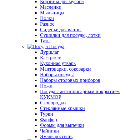
Корзины для мусора
Масленки
Мыльницы
Полки
Разное
Сиденье для ванны
Сушилки для посуды, лотки
Тазы
Посуда
Дуршлаг
Кастрюли
Кухонная утварь
Мантоварки, соковарки
Наборы посуды
Наборы столовых приборов
Ножи
Посуда с антипригарным покрытием
КУКМОР
Сковородки
Стеклянные крышки
Турки
Фарфор
Формы для выпечки
Чайники
Эмаль россыпь