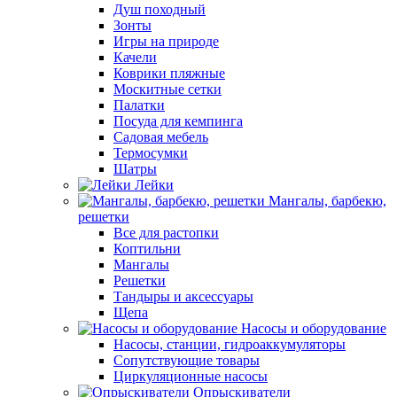
Душ походный
Зонты
Игры на природе
Качели
Коврики пляжные
Москитные сетки
Палатки
Посуда для кемпинга
Садовая мебель
Термосумки
Шатры
Лейки
Мангалы, барбекю,
решетки
Все для растопки
Коптильни
Мангалы
Решетки
Тандыры и аксессуары
Щепа
Насосы и оборудование
Насосы, станции, гидроаккумуляторы
Сопутствующие товары
Циркуляционные насосы
Опрыскиватели