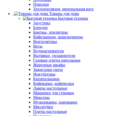
Поролон
Теплоизоляция, минеральная вата
Товары для дома
Бытовая техника
Акустика
Блендер
Бритвы, эпиляторы
Вафельницы, шашлычницы
Вентиляторы
Весы
Водонагреватели
Вытяжки, увлажнители
Газовые плиты напольные
Жарочные шкафы
Зажигалки пьезо
Инкубаторы
Кипятильники
Кофеварки, кофемолки
Лампы настольные
Машинки для стрижки
Миксеры
Мультиварки, пароварки
Мясорубки
Плиты настольные