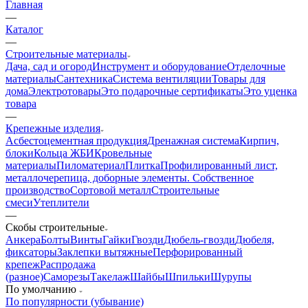
Главная
—
Каталог
—
Строительные материалы
Дача, сад и огород
Инструмент и оборудование
Отделочные
материалы
Сантехника
Система вентиляции
Товары для
дома
Электротовары
Это подарочные сертификаты
Это уценка
товара
—
Крепежные изделия
Асбестоцементная продукция
Дренажная система
Кирпич,
блоки
Кольца ЖБИ
Кровельные
материалы
Пиломатериал
Плитка
Профилированный лист,
металлочерепица, доборные элементы. Собственное
производство
Сортовой металл
Строительные
смеси
Утеплители
—
Скобы строительные
Анкера
Болты
Винты
Гайки
Гвозди
Дюбель-гвозди
Дюбеля,
фиксаторы
Заклепки вытяжные
Перфорированный
крепеж
Распродажа
(разное)
Саморезы
Такелаж
Шайбы
Шпильки
Шурупы
По умолчанию
По популярности (убывание)