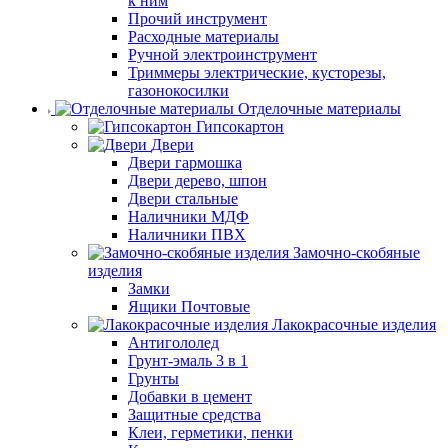
к ним
Прочий инструмент
Расходные материалы
Ручной электроинструмент
Триммеры электрические, кусторезы,
газонокосилки
Отделочные материалы
Гипсокартон
Двери
Двери гармошка
Двери дерево, шпон
Двери стальные
Наличники МДФ
Наличники ПВХ
Замочно-скобяные
изделия
Замки
Ящики Почтовые
Лакокрасочные изделия
Антигололед
Грунт-эмаль 3 в 1
Грунты
Добавки в цемент
Защитные средства
Клеи, герметики, пенки