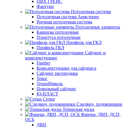
ПВХ ГРЕЙС
Фартуки
Потолочная система
Потолочная система Армстронг
Реечная потолочная система
Потолочные элементы
Карнизы потолочные
Плинтуса потолочные
Профиль для ГКЛ
Профиль ГКЛ
Сайдинг и
комплектующие
Fineber
Комплектующие для сайдинга
Сайдинг распродажа
Текос
ТехноНиколь
Цокольный сайдинг
Ю-ПЛАСТ
Сетки
Сэндвич, подоконники
Террасная доска
Фанера, ДВП, ДСП,
ОСБ
ДВП