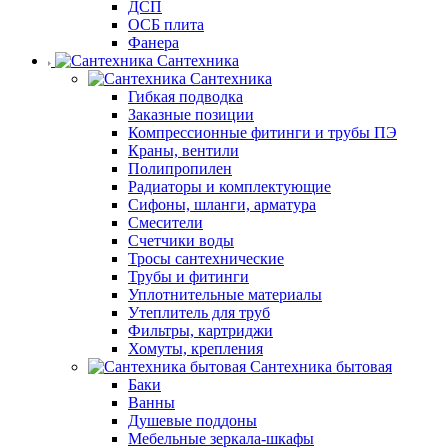
ДСП
ОСБ плита
Фанера
Сантехника
Сантехника
Гибкая подводка
Заказные позиции
Компрессионные фитинги и трубы ПЭ
Краны, вентили
Полипропилен
Радиаторы и комплектующие
Сифоны, шланги, арматура
Смесители
Счетчики воды
Тросы сантехнические
Трубы и фитинги
Уплотнительные материалы
Утеплитель для труб
Фильтры, картриджи
Хомуты, крепления
Сантехника бытовая
Баки
Ванны
Душевые поддоны
Мебельные зеркала-шкафы