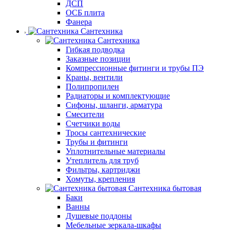
ДСП
ОСБ плита
Фанера
Сантехника
Сантехника
Гибкая подводка
Заказные позиции
Компрессионные фитинги и трубы ПЭ
Краны, вентили
Полипропилен
Радиаторы и комплектующие
Сифоны, шланги, арматура
Смесители
Счетчики воды
Тросы сантехнические
Трубы и фитинги
Уплотнительные материалы
Утеплитель для труб
Фильтры, картриджи
Хомуты, крепления
Сантехника бытовая
Баки
Ванны
Душевые поддоны
Мебельные зеркала-шкафы