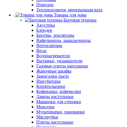
Поролон
Теплоизоляция, минеральная вата
Товары для дома
Бытовая техника
Акустика
Блендер
Бритвы, эпиляторы
Вафельницы, шашлычницы
Вентиляторы
Весы
Водонагреватели
Вытяжки, увлажнители
Газовые плиты напольные
Жарочные шкафы
Зажигалки пьезо
Инкубаторы
Кипятильники
Кофеварки, кофемолки
Лампы настольные
Машинки для стрижки
Миксеры
Мультиварки, пароварки
Мясорубки
Плиты настольные