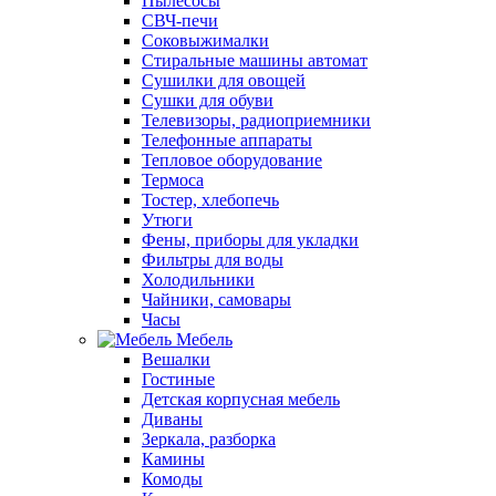
Пылесосы
СВЧ-печи
Соковыжималки
Стиральные машины автомат
Сушилки для овощей
Сушки для обуви
Телевизоры, радиоприемники
Телефонные аппараты
Тепловое оборудование
Термоса
Тостер, хлебопечь
Утюги
Фены, приборы для укладки
Фильтры для воды
Холодильники
Чайники, самовары
Часы
Мебель
Вешалки
Гостиные
Детская корпусная мебель
Диваны
Зеркала, разборка
Камины
Комоды