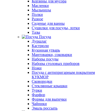
Корзины для мусора
Масленки
Мыльницы
Полки
Разное
Сиденье для ванны
Сушилки для посуды, лотки
Тазы
Посуда
Дуршлаг
Кастрюли
Кухонная утварь
Мантоварки, соковарки
Наборы посуды
Наборы столовых приборов
Ножи
Посуда с антипригарным покрытием
КУКМОР
Сковородки
Стеклянные крышки
Турки
Фарфор
Формы для выпечки
Чайники
Эмаль россыпь