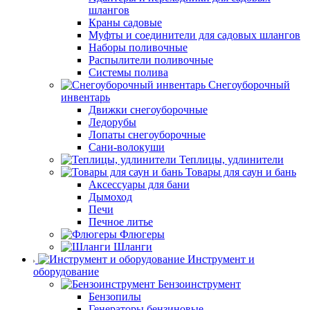
шлангов
Краны садовые
Муфты и соединители для садовых шлангов
Наборы поливочные
Распылители поливочные
Системы полива
Снегоуборочный
инвентарь
Движки снегоуборочные
Ледорубы
Лопаты снегоуборочные
Сани-волокуши
Теплицы, удлинители
Товары для саун и бань
Аксессуары для бани
Дымоход
Печи
Печное литье
Флюгеры
Шланги
Инструмент и
оборудование
Бензоинструмент
Бензопилы
Генераторы бензиновые