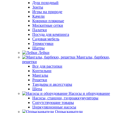
Душ походный
Зонты
Игры на природе
Качели
Коврики пляжные
Москитные сетки
Палатки
Посуда для кемпинга
Садовая мебель
Термосумки
Шатры
Лейки
Мангалы, барбекю,
решетки
Все для растопки
Коптильни
Мангалы
Решетки
Тандыры и аксессуары
Щепа
Насосы и оборудование
Насосы, станции, гидроаккумуляторы
Сопутствующие товары
Циркуляционные насосы
Опрыскиватели