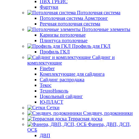
ПВХ ГРЕЙС
Фартуки
Потолочная система
Потолочная система Армстронг
Реечная потолочная система
Потолочные элементы
Карнизы потолочные
Плинтуса потолочные
Профиль для ГКЛ
Профиль ГКЛ
Сайдинг и
комплектующие
Fineber
Комплектующие для сайдинга
Сайдинг распродажа
Текос
ТехноНиколь
Цокольный сайдинг
Ю-ПЛАСТ
Сетки
Сэндвич, подоконники
Террасная доска
Фанера, ДВП, ДСП,
ОСБ
ДВП