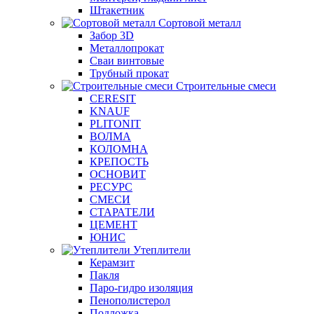
Штакетник
Сортовой металл
Забор 3D
Металлопрокат
Сваи винтовые
Трубный прокат
Строительные смеси
CERESIT
KNAUF
PLITONIT
ВОЛМА
КОЛОМНА
КРЕПОСТЬ
ОСНОВИТ
РЕСУРС
СМЕСИ
СТАРАТЕЛИ
ЦЕМЕНТ
ЮНИС
Утеплители
Керамзит
Пакля
Паро-гидро изоляция
Пенополистерол
Подложка