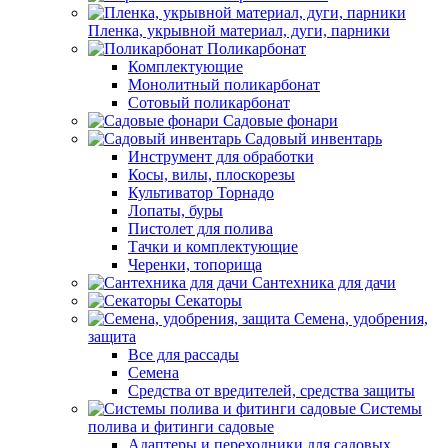
Пленка, укрывной материал, дуги, парники
Поликарбонат
Комплектующие
Монолитный поликарбонат
Сотовый поликарбонат
Садовые фонари
Садовый инвентарь
Инструмент для обработки
Косы, вилы, плоскорезы
Культиватор Торнадо
Лопаты, буры
Пистолет для полива
Тачки и комплектующие
Черенки, топорища
Сантехника для дачи
Секаторы
Семена, удобрения,
защита
Все для рассады
Семена
Средства от вредителей, средства защиты
Системы
полива и фитинги садовые
Адаптеры и переходники для садовых