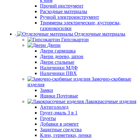
к ним
Прочий инструмент
Расходные материалы
Ручной электроинструмент
Триммеры электрические, кусторезы,
газонокосилки
Отделочные материалы
Гипсокартон
Двери
Двери гармошка
Двери дерево, шпон
Двери стальные
Наличники МДФ
Наличники ПВХ
Замочно-скобяные
изделия
Замки
Ящики Почтовые
Лакокрасочные изделия
Антигололед
Грунт-эмаль 3 в 1
Грунты
Добавки в цемент
Защитные средства
Клеи, герметики, пенки