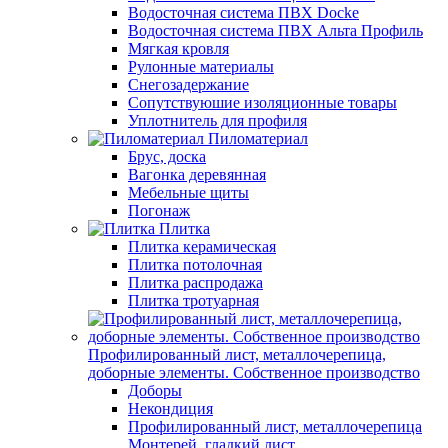
Водосточная система ПВХ Docke
Водосточная система ПВХ Альта Профиль
Мягкая кровля
Рулонные материалы
Снегозадержание
Сопутствуюшие изоляционные товары
Уплотнитель для профиля
Пиломатериал
Брус, доска
Вагонка деревянная
Мебельные щиты
Погонаж
Плитка
Плитка керамическая
Плитка потолочная
Плитка распродажа
Плитка тротуарная
Профилированный лист, металлочерепица,
доборные элементы. Собственное производство
Доборы
Некондиция
Профилированный лист, металлочерепица
Монтерей, гладкий лист