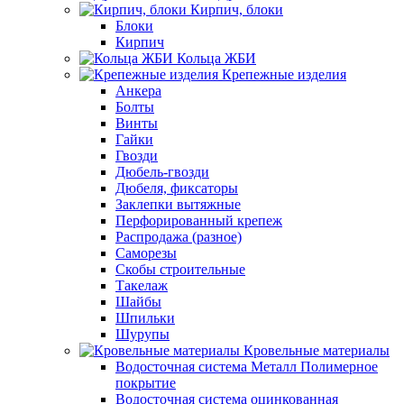
Кирпич, блоки
Блоки
Кирпич
Кольца ЖБИ
Крепежные изделия
Анкера
Болты
Винты
Гайки
Гвозди
Дюбель-гвозди
Дюбеля, фиксаторы
Заклепки вытяжные
Перфорированный крепеж
Распродажа (разное)
Саморезы
Скобы строительные
Такелаж
Шайбы
Шпильки
Шурупы
Кровельные материалы
Водосточная система Металл Полимерное
покрытие
Водосточная система оцинкованная