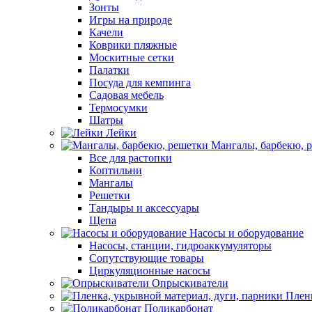
Зонты
Игры на природе
Качели
Коврики пляжные
Москитные сетки
Палатки
Посуда для кемпинга
Садовая мебель
Термосумки
Шатры
Лейки
Мангалы, барбекю, 
Все для растопки
Коптильни
Мангалы
Решетки
Тандыры и аксессуары
Щепа
Насосы и оборудование
Насосы, станции, гидроаккумуляторы
Сопутствующие товары
Циркуляционные насосы
Опрыскиватели
Пленк
Поликарбонат