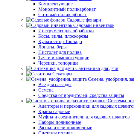
Комплектующие
Монолитный поликарбонат
Сотовый поликарбонат
Садовые фонари
Садовый инвентарь
Инструмент для обработки
Косы, вилы, плоскорезы
Культиватор Торнадо
Лопаты, буры
Пистолет для полива
Тачки и комплектующие
Черенки, топорища
Сантехника для дачи
Секаторы
Семена, удобрения, з
Все для рассады
Семена
Средства от вредителей, средства защиты
Системы пол
Адаптеры и переходники для садовых шланго
Краны садовые
Муфты и соединители для садовых шлангов
Наборы поливочные
Распылители поливочные
Системы полива