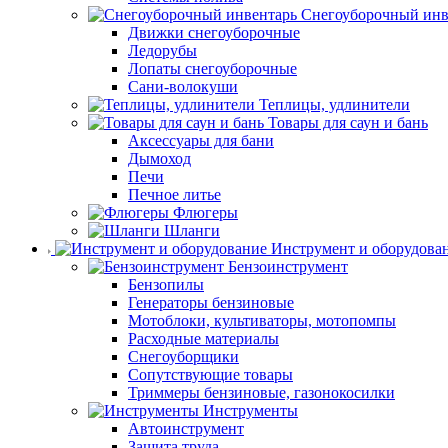
Снегоуборочный инв
Движки снегоуборочные
Ледорубы
Лопаты снегоуборочные
Сани-волокуши
Теплицы, удлинители
Товары для саун и бань
Аксессуары для бани
Дымоход
Печи
Печное литье
Флюгеры
Шланги
Инструмент и оборудова
Бензоинструмент
Бензопилы
Генераторы бензиновые
Мотоблоки, культиваторы, мотопомпы
Расходные материалы
Снегоуборщики
Сопутствующие товары
Триммеры бензиновые, газонокосилки
Инструменты
Автоинструмент
Защита труда