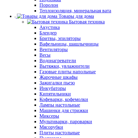
Поролон
Теплоизоляция, минеральная вата
Товары для дома
Бытовая техника
Акустика
Блендер
Бритвы, эпиляторы
Вафельницы, шашлычницы
Вентиляторы
Весы
Водонагреватели
Вытяжки, увлажнители
Газовые плиты напольные
Жарочные шкафы
Зажигалки пьезо
Инкубаторы
Кипятильники
Кофеварки, кофемолки
Лампы настольные
Машинки для стрижки
Миксеры
Мультиварки, пароварки
Мясорубки
Плиты настольные