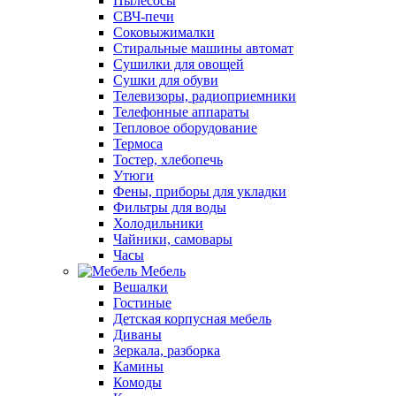
Пылесосы
СВЧ-печи
Соковыжималки
Стиральные машины автомат
Сушилки для овощей
Сушки для обуви
Телевизоры, радиоприемники
Телефонные аппараты
Тепловое оборудование
Термоса
Тостер, хлебопечь
Утюги
Фены, приборы для укладки
Фильтры для воды
Холодильники
Чайники, самовары
Часы
Мебель
Вешалки
Гостиные
Детская корпусная мебель
Диваны
Зеркала, разборка
Камины
Комоды