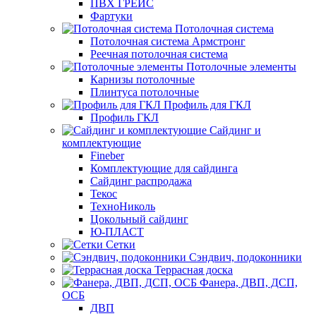
ПВХ ГРЕЙС
Фартуки
Потолочная система
Потолочная система Армстронг
Реечная потолочная система
Потолочные элементы
Карнизы потолочные
Плинтуса потолочные
Профиль для ГКЛ
Профиль ГКЛ
Сайдинг и
комплектующие
Fineber
Комплектующие для сайдинга
Сайдинг распродажа
Текос
ТехноНиколь
Цокольный сайдинг
Ю-ПЛАСТ
Сетки
Сэндвич, подоконники
Террасная доска
Фанера, ДВП, ДСП,
ОСБ
ДВП