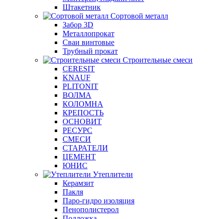
Штакетник
Сортовой металл
Забор 3D
Металлопрокат
Сваи винтовые
Трубный прокат
Строительные смеси
CERESIT
KNAUF
PLITONIT
ВОЛМА
КОЛОМНА
КРЕПОСТЬ
ОСНОВИТ
РЕСУРС
СМЕСИ
СТАРАТЕЛИ
ЦЕМЕНТ
ЮНИС
Утеплители
Керамзит
Пакля
Паро-гидро изоляция
Пенополистерол
Подложка