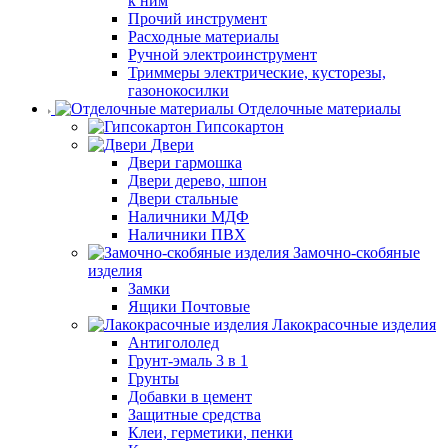
к ним
Прочий инструмент
Расходные материалы
Ручной электроинструмент
Триммеры электрические, кусторезы,
газонокосилки
Отделочные материалы
Гипсокартон
Двери
Двери гармошка
Двери дерево, шпон
Двери стальные
Наличники МДФ
Наличники ПВХ
Замочно-скобяные
изделия
Замки
Ящики Почтовые
Лакокрасочные изделия
Антигололед
Грунт-эмаль 3 в 1
Грунты
Добавки в цемент
Защитные средства
Клеи, герметики, пенки