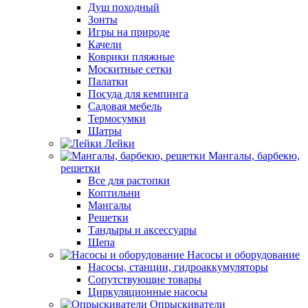
Душ походный
Зонты
Игры на природе
Качели
Коврики пляжные
Москитные сетки
Палатки
Посуда для кемпинга
Садовая мебель
Термосумки
Шатры
Лейки
Мангалы, барбекю,
решетки
Все для растопки
Коптильни
Мангалы
Решетки
Тандыры и аксессуары
Щепа
Насосы и оборудование
Насосы, станции, гидроаккумуляторы
Сопутствующие товары
Циркуляционные насосы
Опрыскиватели