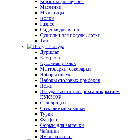
Корзины для мусора
Масленки
Мыльницы
Полки
Разное
Сиденье для ванны
Сушилки для посуды, лотки
Тазы
Посуда
Дуршлаг
Кастрюли
Кухонная утварь
Мантоварки, соковарки
Наборы посуды
Наборы столовых приборов
Ножи
Посуда с антипригарным покрытием
КУКМОР
Сковородки
Стеклянные крышки
Турки
Фарфор
Формы для выпечки
Чайники
Эмаль россыпь