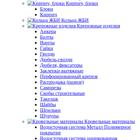
Кирпич, блоки
Блоки
Кирпич
Кольца ЖБИ
Крепежные изделия
Анкера
Болты
Винты
Гайки
Гвозди
Дюбель-гвозди
Дюбеля, фиксаторы
Заклепки вытяжные
Перфорированный крепеж
Распродажа (разное)
Саморезы
Скобы строительные
Такелаж
Шайбы
Шпильки
Шурупы
Кровельные материалы
Водосточная система Металл Полимерное
покрытие
Водосточная система оцинкованная