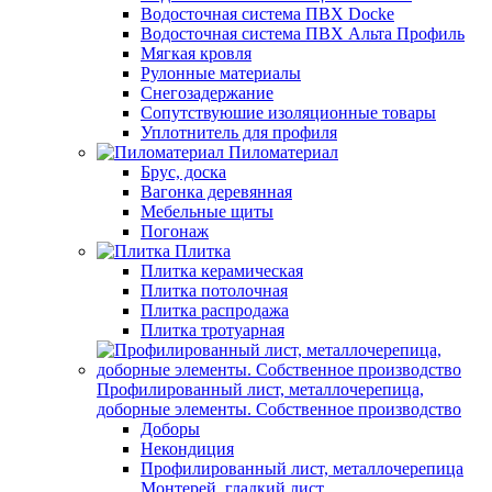
Водосточная система ПВХ Docke
Водосточная система ПВХ Альта Профиль
Мягкая кровля
Рулонные материалы
Снегозадержание
Сопутствуюшие изоляционные товары
Уплотнитель для профиля
Пиломатериал
Брус, доска
Вагонка деревянная
Мебельные щиты
Погонаж
Плитка
Плитка керамическая
Плитка потолочная
Плитка распродажа
Плитка тротуарная
Профилированный лист, металлочерепица,
доборные элементы. Собственное производство
Доборы
Некондиция
Профилированный лист, металлочерепица
Монтерей, гладкий лист