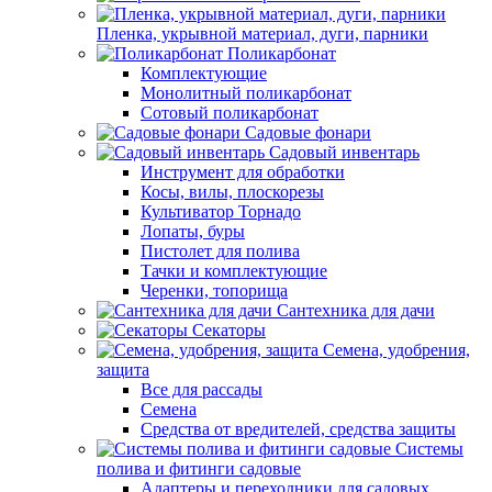
Пленка, укрывной материал, дуги, парники
Поликарбонат
Комплектующие
Монолитный поликарбонат
Сотовый поликарбонат
Садовые фонари
Садовый инвентарь
Инструмент для обработки
Косы, вилы, плоскорезы
Культиватор Торнадо
Лопаты, буры
Пистолет для полива
Тачки и комплектующие
Черенки, топорища
Сантехника для дачи
Секаторы
Семена, удобрения,
защита
Все для рассады
Семена
Средства от вредителей, средства защиты
Системы
полива и фитинги садовые
Адаптеры и переходники для садовых