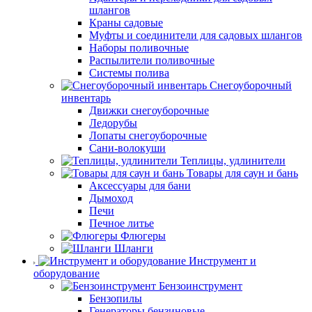
шлангов
Краны садовые
Муфты и соединители для садовых шлангов
Наборы поливочные
Распылители поливочные
Системы полива
Снегоуборочный
инвентарь
Движки снегоуборочные
Ледорубы
Лопаты снегоуборочные
Сани-волокуши
Теплицы, удлинители
Товары для саун и бань
Аксессуары для бани
Дымоход
Печи
Печное литье
Флюгеры
Шланги
Инструмент и
оборудование
Бензоинструмент
Бензопилы
Генераторы бензиновые