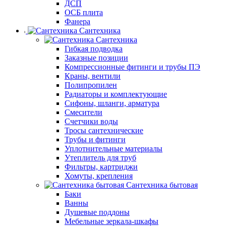
ДСП
ОСБ плита
Фанера
Сантехника
Сантехника
Гибкая подводка
Заказные позиции
Компрессионные фитинги и трубы ПЭ
Краны, вентили
Полипропилен
Радиаторы и комплектующие
Сифоны, шланги, арматура
Смесители
Счетчики воды
Тросы сантехнические
Трубы и фитинги
Уплотнительные материалы
Утеплитель для труб
Фильтры, картриджи
Хомуты, крепления
Сантехника бытовая
Баки
Ванны
Душевые поддоны
Мебельные зеркала-шкафы