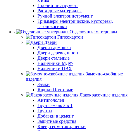
к ним
Прочий инструмент
Расходные материалы
Ручной электроинструмент
Триммеры электрические, кусторезы,
газонокосилки
Отделочные материалы
Гипсокартон
Двери
Двери гармошка
Двери дерево, шпон
Двери стальные
Наличники МДФ
Наличники ПВХ
Замочно-скобяные
изделия
Замки
Ящики Почтовые
Лакокрасочные изделия
Антигололед
Грунт-эмаль 3 в 1
Грунты
Добавки в цемент
Защитные средства
Клеи, герметики, пенки