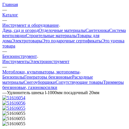
Главная
—
Каталог
—
Инструмент и оборудование
Дача, сад и огород
Отделочные материалы
Сантехника
Система
вентиляции
Строительные материалы
Товары для
дома
Электротовары
Это подарочные сертификаты
Это уценка
товара
—
Бензоинструмент
Инструменты
Электроинструмент
—
Мотоблоки, культиваторы, мотопомпы
Бензопилы
Генераторы бензиновые
Расходные
материалы
Снегоуборщики
Сопутствующие товары
Триммеры
бензиновые, газонокосилки
—
Удлинитель шнека l-1000мм посадочный 20мм