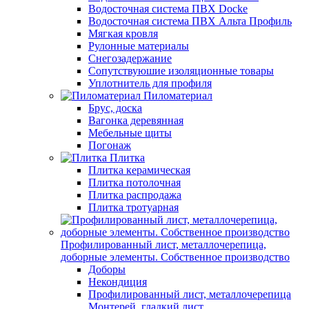
Водосточная система ПВХ Docke
Водосточная система ПВХ Альта Профиль
Мягкая кровля
Рулонные материалы
Снегозадержание
Сопутствуюшие изоляционные товары
Уплотнитель для профиля
Пиломатериал
Брус, доска
Вагонка деревянная
Мебельные щиты
Погонаж
Плитка
Плитка керамическая
Плитка потолочная
Плитка распродажа
Плитка тротуарная
Профилированный лист, металлочерепица,
доборные элементы. Собственное производство
Доборы
Некондиция
Профилированный лист, металлочерепица
Монтерей, гладкий лист