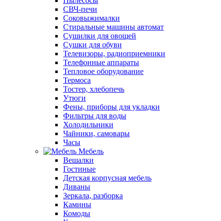
Пылесосы
СВЧ-печи
Соковыжималки
Стиральные машины автомат
Сушилки для овощей
Сушки для обуви
Телевизоры, радиоприемники
Телефонные аппараты
Тепловое оборудование
Термоса
Тостер, хлебопечь
Утюги
Фены, приборы для укладки
Фильтры для воды
Холодильники
Чайники, самовары
Часы
Мебель
Вешалки
Гостиные
Детская корпусная мебель
Диваны
Зеркала, разборка
Камины
Комоды