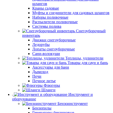
шлангов
Краны садовые
Муфты и соединители для садовых шлангов
Наборы поливочные
Распылители поливочные
Системы полива
Снегоуборочный
инвентарь
Движки снегоуборочные
Ледорубы
Лопаты снегоуборочные
Сани-волокуши
Теплицы, удлинители
Товары для саун и бань
Аксессуары для бани
Дымоход
Печи
Печное литье
Флюгеры
Шланги
Инструмент и
оборудование
Бензоинструмент
Бензопилы
Генераторы бензиновые