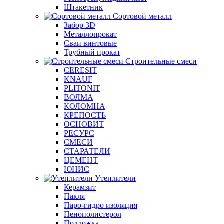
Штакетник
Сортовой металл
Забор 3D
Металлопрокат
Сваи винтовые
Трубный прокат
Строительные смеси
CERESIT
KNAUF
PLITONIT
ВОЛМА
КОЛОМНА
КРЕПОСТЬ
ОСНОВИТ
РЕСУРС
СМЕСИ
СТАРАТЕЛИ
ЦЕМЕНТ
ЮНИС
Утеплители
Керамзит
Пакля
Паро-гидро изоляция
Пенополистерол
Подложка