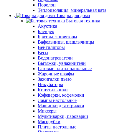
Поролон
Теплоизоляция, минеральная вата
Товары для дома
Бытовая техника
Акустика
Блендер
Бритвы, эпиляторы
Вафельницы, шашлычницы
Вентиляторы
Весы
Водонагреватели
Вытяжки, увлажнители
Газовые плиты напольные
Жарочные шкафы
Зажигалки пьезо
Инкубаторы
Кипятильники
Кофеварки, кофемолки
Лампы настольные
Машинки для стрижки
Миксеры
Мультиварки, пароварки
Мясорубки
Плиты настольные