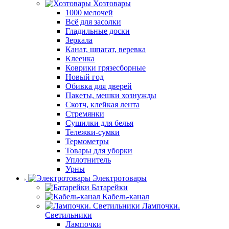
Хозтовары
1000 мелочей
Всё для засолки
Гладильные доски
Зеркала
Канат, шпагат, веревка
Клеенка
Коврики грязесборные
Новый год
Обивка для дверей
Пакеты, мешки хознужды
Скотч, клейкая лента
Стремянки
Сушилки для белья
Тележки-сумки
Термометры
Товары для уборки
Уплотнитель
Урны
Электротовары
Батарейки
Кабель-канал
Лампочки.
Светильники
Лампочки