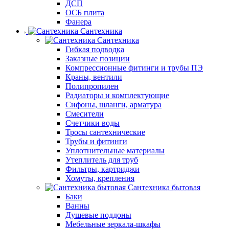
ДСП
ОСБ плита
Фанера
Сантехника
Сантехника
Гибкая подводка
Заказные позиции
Компрессионные фитинги и трубы ПЭ
Краны, вентили
Полипропилен
Радиаторы и комплектующие
Сифоны, шланги, арматура
Смесители
Счетчики воды
Тросы сантехнические
Трубы и фитинги
Уплотнительные материалы
Утеплитель для труб
Фильтры, картриджи
Хомуты, крепления
Сантехника бытовая
Баки
Ванны
Душевые поддоны
Мебельные зеркала-шкафы