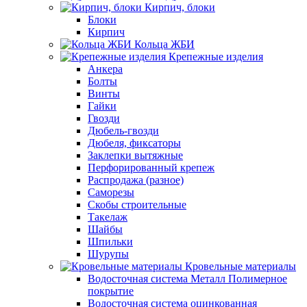
Кирпич, блоки
Блоки
Кирпич
Кольца ЖБИ
Крепежные изделия
Анкера
Болты
Винты
Гайки
Гвозди
Дюбель-гвозди
Дюбеля, фиксаторы
Заклепки вытяжные
Перфорированный крепеж
Распродажа (разное)
Саморезы
Скобы строительные
Такелаж
Шайбы
Шпильки
Шурупы
Кровельные материалы
Водосточная система Металл Полимерное
покрытие
Водосточная система оцинкованная