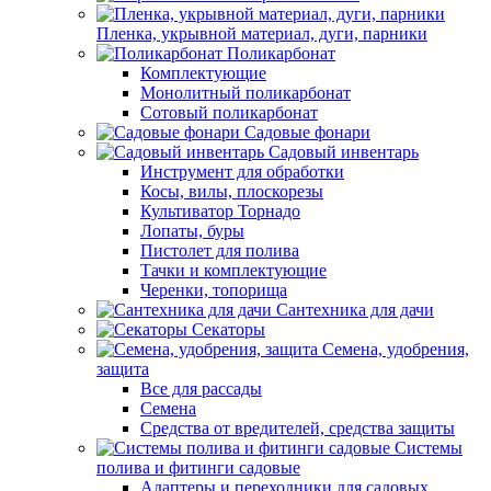
Пленка, укрывной материал, дуги, парники
Поликарбонат
Комплектующие
Монолитный поликарбонат
Сотовый поликарбонат
Садовые фонари
Садовый инвентарь
Инструмент для обработки
Косы, вилы, плоскорезы
Культиватор Торнадо
Лопаты, буры
Пистолет для полива
Тачки и комплектующие
Черенки, топорища
Сантехника для дачи
Секаторы
Семена, удобрения,
защита
Все для рассады
Семена
Средства от вредителей, средства защиты
Системы
полива и фитинги садовые
Адаптеры и переходники для садовых