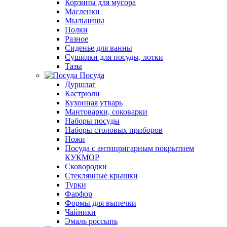
Корзины для мусора
Масленки
Мыльницы
Полки
Разное
Сиденье для ванны
Сушилки для посуды, лотки
Тазы
Посуда
Дуршлаг
Кастрюли
Кухонная утварь
Мантоварки, соковарки
Наборы посуды
Наборы столовых приборов
Ножи
Посуда с антипригарным покрытием
КУКМОР
Сковородки
Стеклянные крышки
Турки
Фарфор
Формы для выпечки
Чайники
Эмаль россыпь