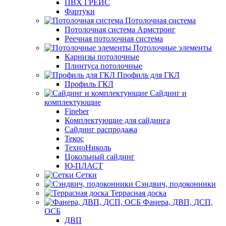
ПВХ ГРЕЙС
Фартуки
Потолочная система
Потолочная система Армстронг
Реечная потолочная система
Потолочные элементы
Карнизы потолочные
Плинтуса потолочные
Профиль для ГКЛ
Профиль ГКЛ
Сайдинг и
комплектующие
Fineber
Комплектующие для сайдинга
Сайдинг распродажа
Текос
ТехноНиколь
Цокольный сайдинг
Ю-ПЛАСТ
Сетки
Сэндвич, подоконники
Террасная доска
Фанера, ДВП, ДСП,
ОСБ
ДВП